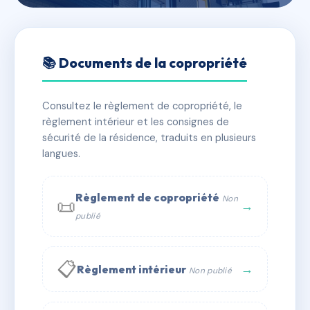
🇫🇷 RFRAC6639223
les olivettes
📚 Documents de la copropriété
📍 2 av de la mer 44760 Les Moutiers-en-Retz
Consultez le règlement de copropriété, le
✓ Immatriculée
🏠 19 lots
🏗 7 bâtiment(s)
règlement intérieur et les consignes de
sécurité de la résidence, traduits en plusieurs
langues.
📞 Contacter Syndic Digital
💬 WhatsApp
✉ Email
Règlement de copropriété
Non
📜
→
publié
📋
→
Règlement intérieur
Non publié