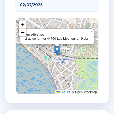
02/07/2025
+
−
×
les olivettes
2 av de la mer 44760 Les Moutiers-en-Retz
Leaflet
|
© OpenStreetMap