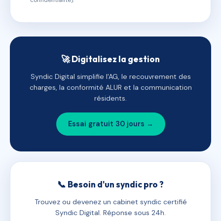
confidentialité).
🚀 Digitalisez la gestion
Syndic Digital simplifie l'AG, le recouvrement des
charges, la conformité ALUR et la communication
résidents.
Essai gratuit 30 jours →
📞 Besoin d'un syndic pro ?
Trouvez ou devenez un cabinet syndic certifié
Syndic Digital. Réponse sous 24h.