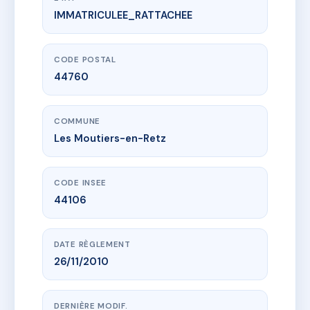
IMMATRICULEE_RATTACHEE
www.vme.plus/AC6639223
les olivettes
2 av de la mer
44760 Les Moutiers-en-Retz
CODE POSTAL
44760
COMMUNE
Les Moutiers-en-Retz
CODE INSEE
44106
DATE RÈGLEMENT
26/11/2010
DERNIÈRE MODIF.