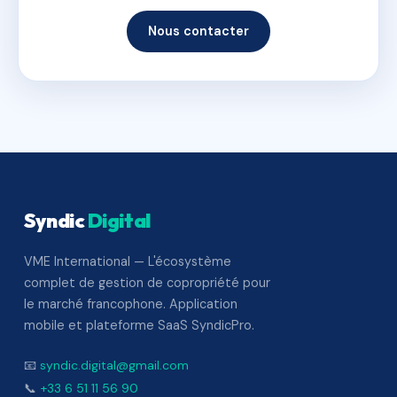
Nous contacter
Syndic
Digital
VME International — L'écosystème
complet de gestion de copropriété pour
le marché francophone. Application
mobile et plateforme SaaS SyndicPro.
📧
syndic.digital@gmail.com
📞
+33 6 51 11 56 90