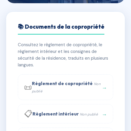
🇫🇷 RFRAC6643837
PRE SAINT-MARC
📚 Documents de la copropriété
📍 135 avenue de saint-nazaire
Consultez le règlement de copropriété, le
✓ Immatriculée
🏠 95 lots
🏗 2 bâtiment(s)
règlement intérieur et les consignes de
sécurité de la résidence, traduits en plusieurs
langues.
📞 Contacter Syndic Digital
💬 WhatsApp
✉ Email
Règlement de copropriété
Non
📜
→
publié
📋
→
Règlement intérieur
Non publié