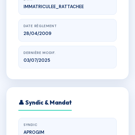
IMMATRICULEE_RATTACHEE
www.vme.plus/AC6643837
PRE SAINT-MARC
135 avenue de saint-nazaire
DATE RÈGLEMENT
28/04/2009
DERNIÈRE MODIF.
03/07/2025
👤 Syndic & Mandat
SYNDIC
APROGIM