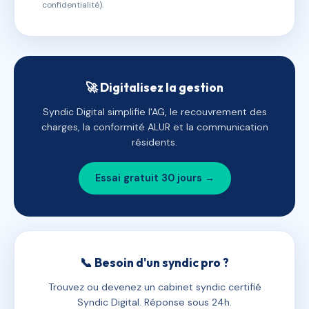
confidentialité).
🚀 Digitalisez la gestion
Syndic Digital simplifie l'AG, le recouvrement des
charges, la conformité ALUR et la communication
résidents.
Essai gratuit 30 jours →
📞 Besoin d'un syndic pro ?
Trouvez ou devenez un cabinet syndic certifié
Syndic Digital. Réponse sous 24h.