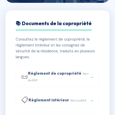
🇫🇷 RFRAC6644587
SYNDICAT LAM
📚 Documents de la copropriété
📍 122 r de la division leclerc 91310 Linas
Consultez le règlement de copropriété, le
✓ Immatriculée
🏠 19 lots
🏗 1 bâtiment(s)
règlement intérieur et les consignes de
sécurité de la résidence, traduits en plusieurs
langues.
📞 Contacter Syndic Digital
💬 WhatsApp
✉ Email
Règlement de copropriété
Non
📜
→
publié
📋
→
Règlement intérieur
Non publié