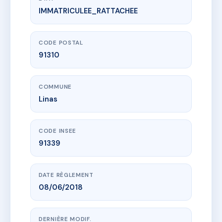
IMMATRICULEE_RATTACHEE
www.vme.plus/AC6644587
SYNDICAT LAM
122 r de la division leclerc
91310 Linas
CODE POSTAL
91310
COMMUNE
Linas
CODE INSEE
91339
DATE RÈGLEMENT
08/06/2018
DERNIÈRE MODIF.