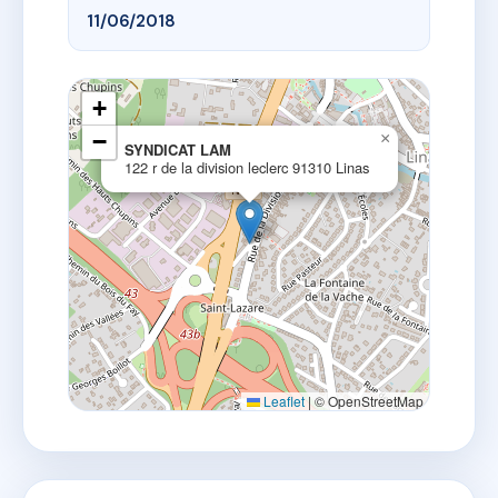
11/06/2018
+
−
×
SYNDICAT LAM
122 r de la division leclerc 91310 Linas
Leaflet
|
© OpenStreetMap