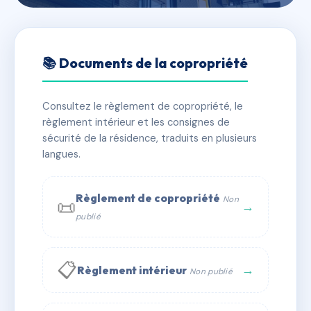
🇫🇷 RFRAC6646566
9 RUE COURBET
📚 Documents de la copropriété
📍 9 r courbet 83150 Bandol
Consultez le règlement de copropriété, le
✓ Immatriculée
🏠 8 lots
🏗 1 bâtiment(s)
règlement intérieur et les consignes de
sécurité de la résidence, traduits en plusieurs
langues.
📞 Contacter Syndic Digital
💬 WhatsApp
✉ Email
Règlement de copropriété
Non
📜
→
publié
📋
→
Règlement intérieur
Non publié