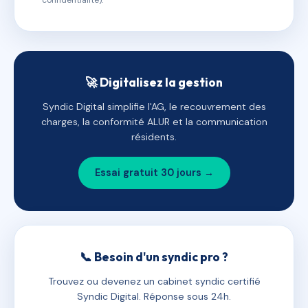
confidentialité).
🚀 Digitalisez la gestion
Syndic Digital simplifie l'AG, le recouvrement des
charges, la conformité ALUR et la communication
résidents.
Essai gratuit 30 jours →
📞 Besoin d'un syndic pro ?
Trouvez ou devenez un cabinet syndic certifié
Syndic Digital. Réponse sous 24h.