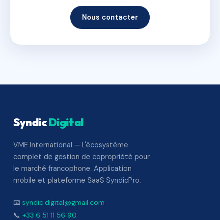
Nous contacter
Syndic
Digital
VME International — L'écosystème
complet de gestion de copropriété pour
le marché francophone. Application
mobile et plateforme SaaS SyndicPro.
📧
syndic.digital@gmail.com
📞
+33 6 51 11 56 90