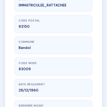
IMMATRICULEE_RATTACHEE
www.vme.plus/AC6646566
9 RUE COURBET
9 r courbet
83150 Bandol
CODE POSTAL
83150
COMMUNE
Bandol
CODE INSEE
83009
DATE RÈGLEMENT
28/12/1960
DERNIÈRE MODIF.