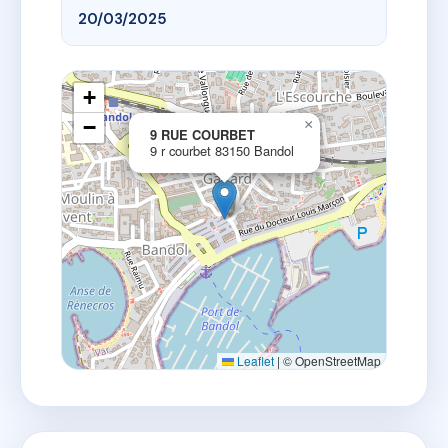
20/03/2025
+
−
×
9 RUE COURBET
9 r courbet 83150 Bandol
Leaflet
|
© OpenStreetMap