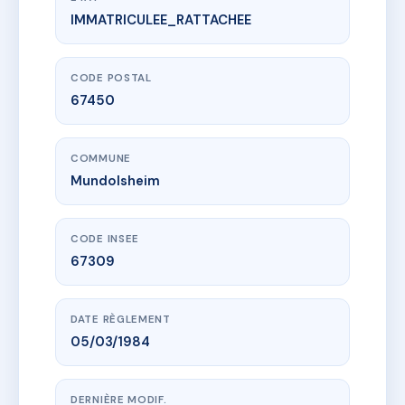
IMMATRICULEE_RATTACHEE
www.vme.plus/AC6649388
RÉSIDENCE LES BRUYÈRES
37 r berlioz
67450 Mundolsheim
CODE POSTAL
67450
COMMUNE
Mundolsheim
CODE INSEE
67309
DATE RÈGLEMENT
05/03/1984
DERNIÈRE MODIF.