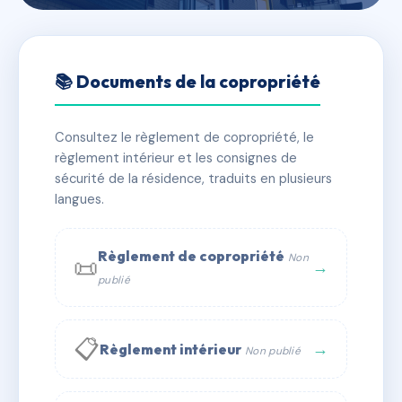
🇫🇷 RFRAC6649388
RÉSIDENCE LES BRUYÈRES
📚 Documents de la copropriété
📍 37 r berlioz 67450 Mundolsheim
Consultez le règlement de copropriété, le
✓ Immatriculée
🏠 66 lots
🏗 2 bâtiment(s)
règlement intérieur et les consignes de
sécurité de la résidence, traduits en plusieurs
langues.
📞 Contacter Syndic Digital
💬 WhatsApp
✉ Email
Règlement de copropriété
Non
📜
→
publié
📋
→
Règlement intérieur
Non publié