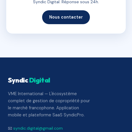
Syndic Digital. Réponse sous 24h.
Nous contacter
Syndic
Digital
VME International — L'écosystème
complet de gestion de copropriété pour
le marché francophone. Application
mobile et plateforme SaaS SyndicPro.
📧
syndic.digital@gmail.com