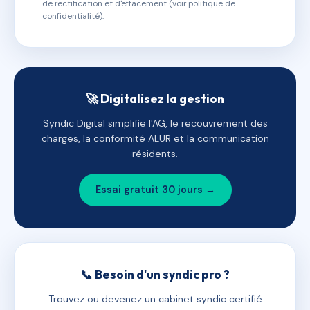
de rectification et d'effacement (voir politique de
confidentialité).
🚀 Digitalisez la gestion
Syndic Digital simplifie l'AG, le recouvrement des
charges, la conformité ALUR et la communication
résidents.
Essai gratuit 30 jours →
📞 Besoin d'un syndic pro ?
Trouvez ou devenez un cabinet syndic certifié