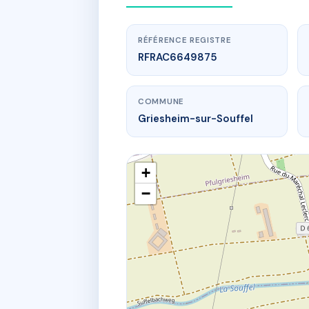
RÉFÉRENCE REGISTRE
RFRAC6649875
COMMUNE
Griesheim-sur-Souffel
+
−
28 r de la h