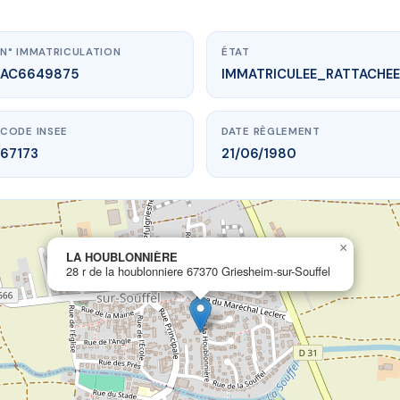
N° IMMATRICULATION
ÉTAT
AC6649875
IMMATRICULEE_RATTACHEE
CODE INSEE
DATE RÈGLEMENT
67173
21/06/1980
www.vme.plus/AC6649875
×
LA HOUBLONNIÈRE
LA HOUBLONNIÈRE
oublonniere
67370 Griesheim-sur-Souffel
28 r de la houblonniere 67370 Griesheim-sur-Souffel