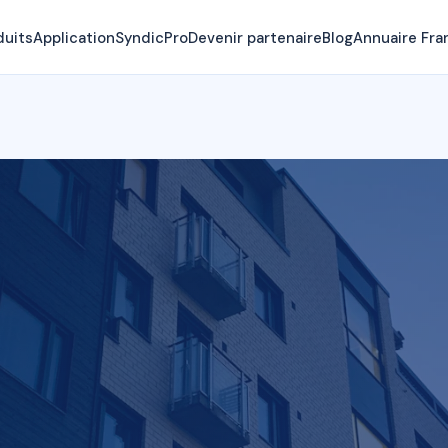
duits
Application
SyndicPro
Devenir partenaire
Blog
Annuaire Fra