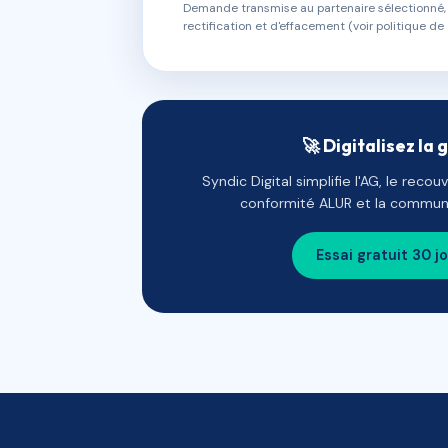
Demande transmise au partenaire sélectionné, s
rectification et d'effacement (voir politique de 
🚀 Digitalisez la 
Syndic Digital simplifie l'AG, le reco
conformité ALUR et la communi
Essai gratuit 30 j