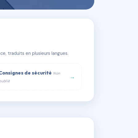
e, traduits en plusieurs langues.
Consignes de sécurité
Non
→
publié
web :
om