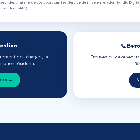
eul destinataire de vos coordonnées. Service de mise en relation Syndic Digital
confidentialité).
gestion
📞 Beso
uvrement des charges, la
Trouvez ou devenez un c
cation résidents.
Ré
ours →
N