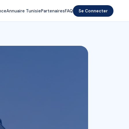
nce
Annuaire Tunisie
Partenaires
FAQ
Se Connecter