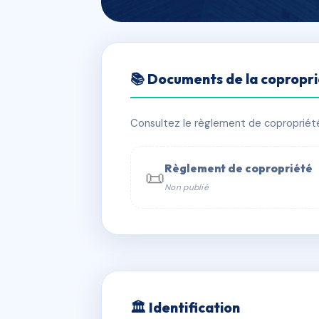
🇫🇷 RFRAC6649875
📚 Documents de la copropr
LA HOUBLONN
📍 28 r de la houblonniere 67370 Gri
Consultez le règlement de copropriété, 
✓ Immatriculée
🏠 33 lots
🏗 1 b
Règlement de copropriété
📜
Non publié
📞 Contacter Syndic Digital

Copropriét
229 
w
🏛 Identification