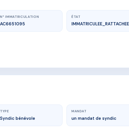
N° IMMATRICULATION
ÉTAT
AC6651095
IMMATRICULEE_RATTACHEE
www.vme.plus/AC6651095
PROPRIETAIRES RESIDENCE de PORT-CROS
Ile de Port-Cros 83400 Hyères
TYPE
MANDAT
Syndic bénévole
un mandat de syndic