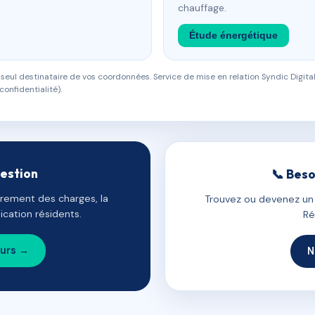
chauffage.
Étude énergétique
eul destinataire de vos coordonnées. Service de mise en relation Syndic Digital
confidentialité).
gestion
📞 Beso
uvrement des charges, la
Trouvez ou devenez un c
cation résidents.
Ré
ours →
N