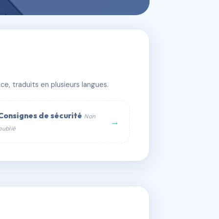
e PORT-CROS
e, traduits en plusieurs langues.
Consignes de sécurité
Non
→
publié
web :
om