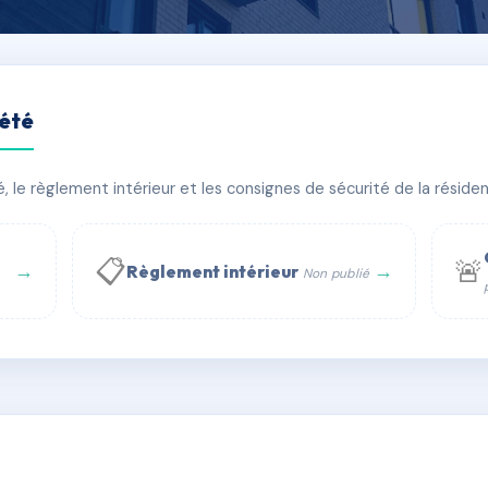
iété
RIETAIRES RESIDENCE d
le règlement intérieur et les consignes de sécurité de la résidenc
bâtiment(s)
📋
🚨
→
→
Règlement intérieur
Non publié
 WhatsApp
✉ Email
é N°
rue Saint-Honoré, 75001 Paris - Tél. : +33 6 51 11 56 90 - 
AC6651095
🇫🇷
ww.syndic.digital - E-mail : syndic.digital@gmail.c