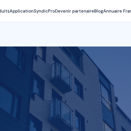
duits
Application
SyndicPro
Devenir partenaire
Blog
Annuaire Fra