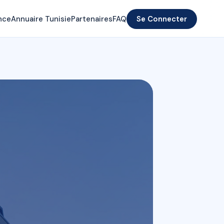
nce
Annuaire Tunisie
Partenaires
FAQ
Se Connecter