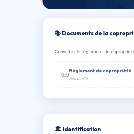
🇫🇷 RFRAC6651095
📚 Documents de la copropr
SYND. COPROP
📍 Ile de Port-Cros 83400 Hyères
Consultez le règlement de copropriété, 
✓ Immatriculée
🏠 30 lots
🏗 2 
Règlement de copropriété
📜
Non publié
📞 Contacter Syndic Digital

Copropriét
229 
w
🏛 Identification