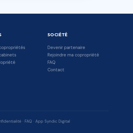
S
SOCIÉTÉ
copropriétés
Devenir partenaire
cabinets
Rejoindre ma copropriété
ropriété
FAQ
Contact
fidentialité
·
FAQ
·
App Syndic Digital