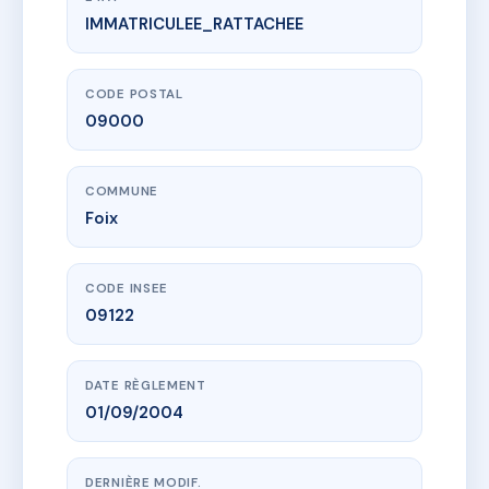
IMMATRICULEE_RATTACHEE
www.vme.plus/AC6651822
Résidence Les Trois Tours
1B av sibian
09000 Foix
CODE POSTAL
09000
COMMUNE
Foix
CODE INSEE
09122
DATE RÈGLEMENT
01/09/2004
DERNIÈRE MODIF.