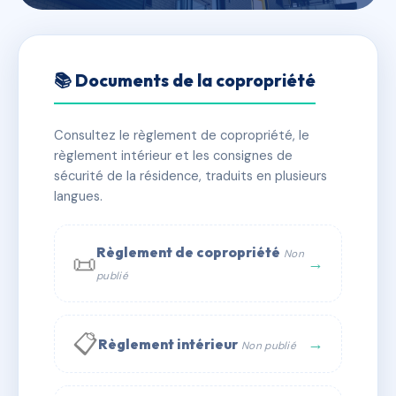
🇫🇷 RFRAC6651822
Résidence Les Trois Tours
📚 Documents de la copropriété
📍 1B av sibian 09000 Foix
Consultez le règlement de copropriété, le
✓ Immatriculée
🏠 149 lots
🏗 4 bâtiment(s)
règlement intérieur et les consignes de
sécurité de la résidence, traduits en plusieurs
langues.
📞 Contacter Syndic Digital
💬 WhatsApp
✉ Email
Règlement de copropriété
Non
📜
→
publié
📋
→
Règlement intérieur
Non publié