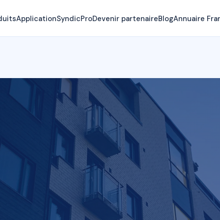
duits
Application
SyndicPro
Devenir partenaire
Blog
Annuaire Fra