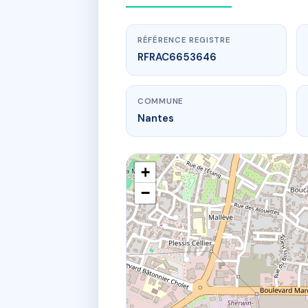
RÉFÉRENCE REGISTRE
RFRAC6653646
COMMUNE
Nantes
+
−
www.
2 r de