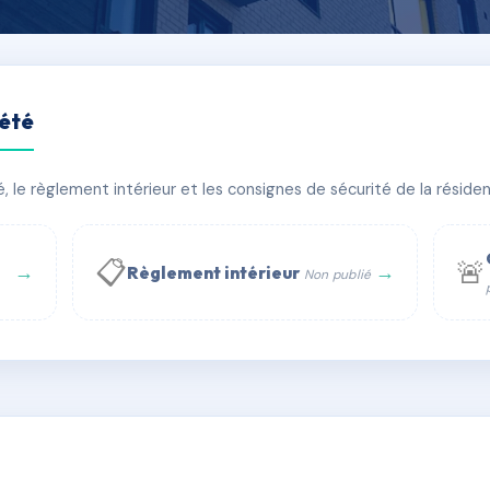
iété
le règlement intérieur et les consignes de sécurité de la résidenc
timent(s)
📋
🚨
→
→
Règlement intérieur
Non publié
 WhatsApp
✉ Email
té
rue Saint-Honoré, 75001 Paris - Tél. : +33 6 51 11 56 90 - 
AC6653646
🇫🇷
ww.syndic.digital - E-mail : syndic.digital@gmail.c