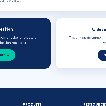
confidentialité).
gestion
📞 Beso
uvrement des charges, la
Trouvez ou devenez un c
cation résidents.
Ré
ours →
N
PRODUITS
RESSOURCE