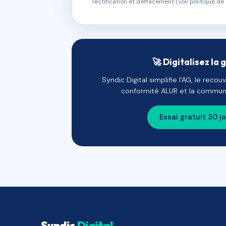
rectification et d'effacement (voir politique de 
🚀 Digitalisez la 
Syndic Digital simplifie l'AG, le reco
conformité ALUR et la communi
Essai gratuit 30 j
Syndic
Digital