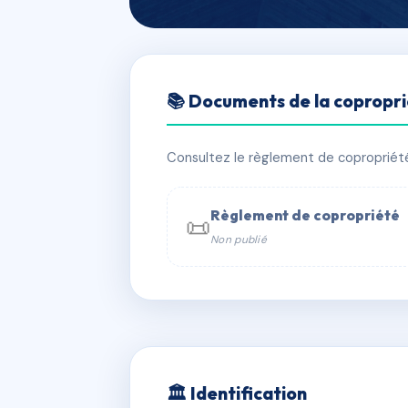
🇫🇷 RFRAC6653646
📚 Documents de la copropr
La Solana
📍 2 r des reformes 44100 Nantes
Consultez le règlement de copropriété, 
✓ Immatriculée
🏠 6 lots
🏗 6 bâ
Règlement de copropriété
📜
Non publié
📞 Contacter Syndic Digital

Coproprié
229 
N°
w
🏛 Identification