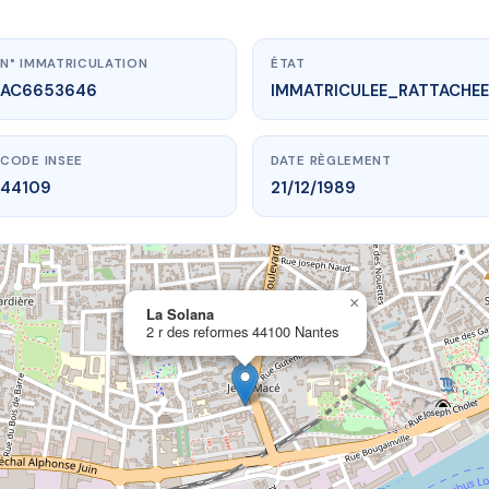
N° IMMATRICULATION
ÉTAT
AC6653646
IMMATRICULEE_RATTACHEE
CODE INSEE
DATE RÈGLEMENT
44109
21/12/1989
×
vme.plus/AC6653646
La Solana
2 r des reformes 44100 Nantes
La Solana
s reformes
44100 Nantes