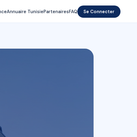
nce
Annuaire Tunisie
Partenaires
FAQ
Se Connecter