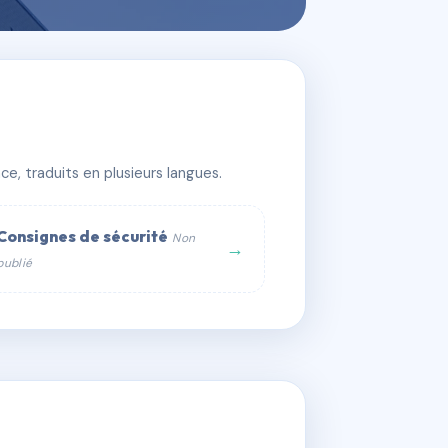
e, traduits en plusieurs langues.
Consignes de sécurité
Non
→
publié
web :
om