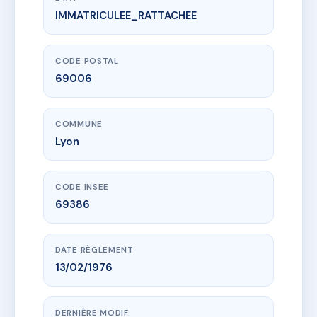
IMMATRICULEE_RATTACHEE
www.vme.plus/AC6653729
L'Or du Rhône
1 r vendome
69006 Lyon
CODE POSTAL
69006
COMMUNE
Lyon
CODE INSEE
69386
DATE RÈGLEMENT
13/02/1976
DERNIÈRE MODIF.