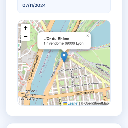
07/11/2024
+
−
×
L'Or du Rhône
1 r vendome 69006 Lyon
Leaflet
|
© OpenStreetMap