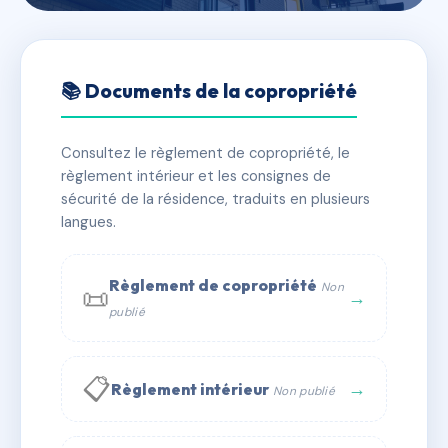
🇫🇷 RFRAC6653729
L'Or du Rhône
📚 Documents de la copropriété
📍 1 r vendome 69006 Lyon
Consultez le règlement de copropriété, le
✓ Immatriculée
🏠 36 lots
🏗 1 bâtiment(s)
règlement intérieur et les consignes de
sécurité de la résidence, traduits en plusieurs
langues.
📞 Contacter Syndic Digital
💬 WhatsApp
✉ Email
Règlement de copropriété
Non
📜
→
publié
📋
→
Règlement intérieur
Non publié