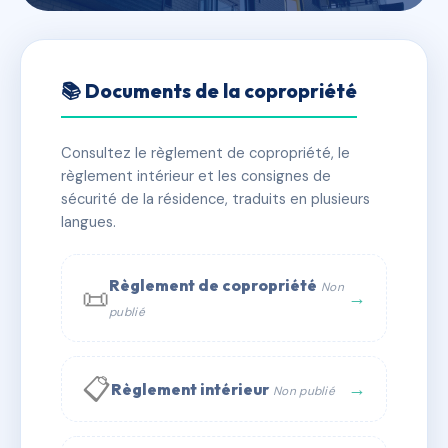
🇫🇷 RFRAC6654974
73 rue SYLVABELLE
📚 Documents de la copropriété
📍 73 r sylvabelle 13006 Marseille
Consultez le règlement de copropriété, le
✓ Immatriculée
🏠 26 lots
🏗 1 bâtiment(s)
règlement intérieur et les consignes de
sécurité de la résidence, traduits en plusieurs
langues.
📞 Contacter Syndic Digital
💬 WhatsApp
✉ Email
Règlement de copropriété
Non
📜
→
publié
📋
→
Règlement intérieur
Non publié