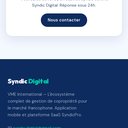
Syndic Digital. Réponse sous 24h.
Nous contacter
Syndic
Digital
VME International — L'écosystème
complet de gestion de copropriété pour
le marché francophone. Application
mobile et plateforme SaaS SyndicPro.
📧
syndic.digital@gmail.com