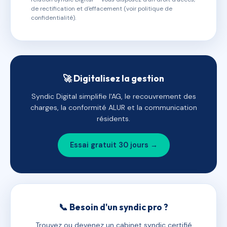
de rectification et d'effacement (voir politique de
confidentialité).
🚀 Digitalisez la gestion
Syndic Digital simplifie l'AG, le recouvrement des
charges, la conformité ALUR et la communication
résidents.
Essai gratuit 30 jours →
📞 Besoin d'un syndic pro ?
Trouvez ou devenez un cabinet syndic certifié