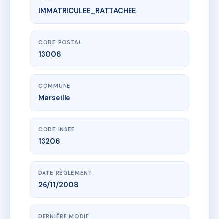
IMMATRICULEE_RATTACHEE
www.vme.plus/AC6654974
73 rue SYLVABELLE
73 Rue sylvabelle
13006 Marseille
CODE POSTAL
13006
COMMUNE
Marseille
CODE INSEE
13206
DATE RÈGLEMENT
26/11/2008
DERNIÈRE MODIF.