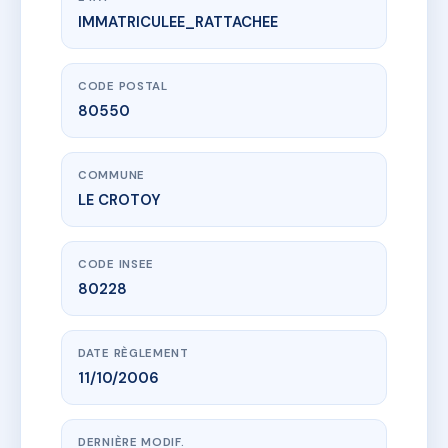
IMMATRICULEE_RATTACHEE
www.vme.plus/AC6655054
RESIDENCE DE LA PLACE ILOT II
1 Rue du Phare
80550 LE CROTOY
CODE POSTAL
80550
COMMUNE
LE CROTOY
CODE INSEE
80228
DATE RÈGLEMENT
11/10/2006
DERNIÈRE MODIF.