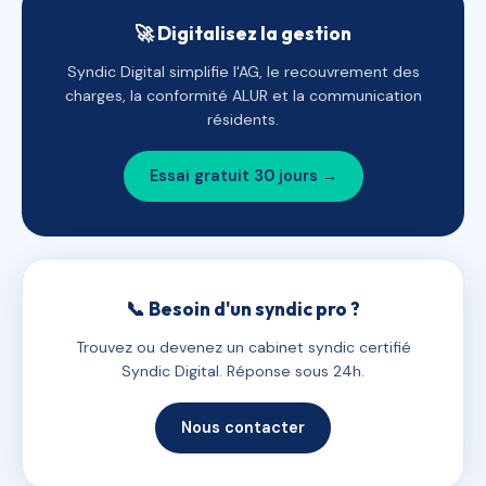
🚀 Digitalisez la gestion
Syndic Digital simplifie l'AG, le recouvrement des
charges, la conformité ALUR et la communication
résidents.
Essai gratuit 30 jours →
📞 Besoin d'un syndic pro ?
Trouvez ou devenez un cabinet syndic certifié
Syndic Digital. Réponse sous 24h.
Nous contacter