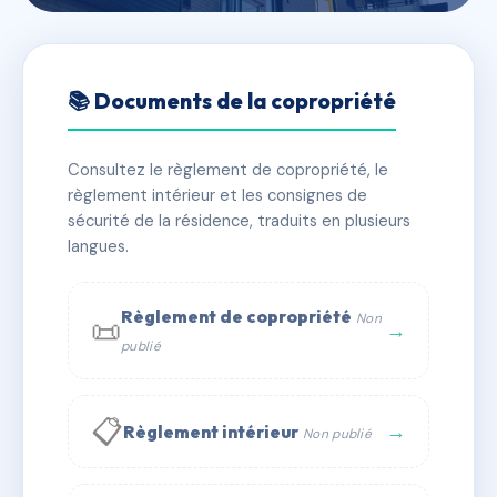
🇫🇷 RFRAC6655054
RESIDENCE DE LA PLACE
📚 Documents de la copropriété
ILOT II
Consultez le règlement de copropriété, le
📍 1 Rue du Phare 80550 LE CROTOY
règlement intérieur et les consignes de
✓ Immatriculée
🏠 24 lots
🏗 1 bâtiment(s)
sécurité de la résidence, traduits en plusieurs
langues.
📞 Contacter Syndic Digital
💬 WhatsApp
Règlement de copropriété
Non
📜
✉ Email
→
publié
📋
→
Règlement intérieur
Non publié