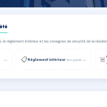
iété
ieilles vignes
le règlement intérieur et les consignes de sécurité de la résidenc
âtiment(s)
📋
🚨
→
→
Règlement intérieur
Non publié
 WhatsApp
✉ Email
té
rue Saint-Honoré, 75001 Paris - Tél. : +33 6 51 11 56 90 - 
AC6655393
🇫🇷
ww.syndic.digital - E-mail : syndic.digital@gmail.c