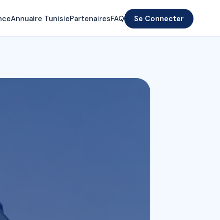
nce
Annuaire Tunisie
Partenaires
FAQ
Se Connecter