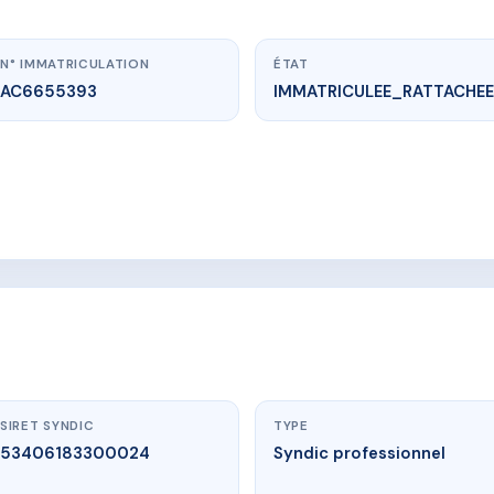
N° IMMATRICULATION
ÉTAT
AC6655393
IMMATRICULEE_RATTACHEE
vme.plus/AC6655393
rue des vieilles vignes
rue des vieilles Vignes
SIRET SYNDIC
TYPE
53406183300024
Syndic professionnel