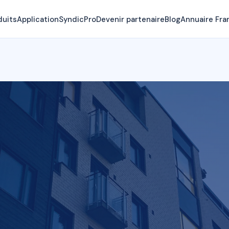
duits
Application
SyndicPro
Devenir partenaire
Blog
Annuaire Fra