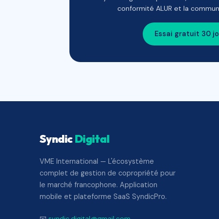
conformité ALUR et la communi
Essai gratuit 30 j
Syndic
Digital
VME International — L'écosystème
complet de gestion de copropriété pour
le marché francophone. Application
mobile et plateforme SaaS SyndicPro.
📧
syndic.digital@gmail.com