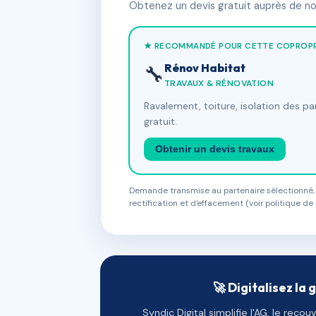
Obtenez un devis gratuit auprès de nos
★ RECOMMANDÉ POUR CETTE COPROPR
Rénov Habitat
🔧
TRAVAUX & RÉNOVATION
Ravalement, toiture, isolation des p
gratuit.
Obtenir un devis travaux
Demande transmise au partenaire sélectionné, s
rectification et d'effacement (voir politique de 
🚀 Digitalisez la 
Syndic Digital simplifie l'AG, le reco