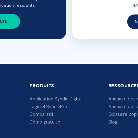
cation résidents.
Ré
ours →
N
PRODUITS
RESSOURCE
Application Syndic Digital
Annuaire des 
Logiciel SyndicPro
Annuaire des 
Comparatif
Glossaire cop
Démo gratuite
Blog