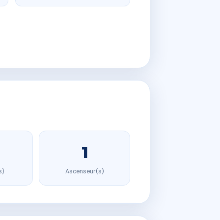
1
s)
Ascenseur(s)