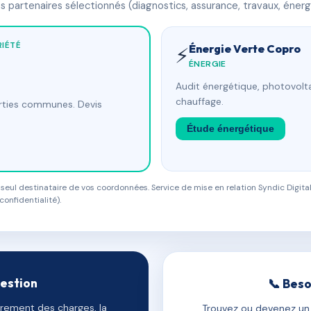
 partenaires sélectionnés (diagnostics, assurance, travaux, énerg
IÉTÉ
Énergie Verte Copro
⚡
ÉNERGIE
Audit énergétique, photovolta
chauffage.
arties communes. Devis
Étude énergétique
eul destinataire de vos coordonnées. Service de mise en relation Syndic Digital
confidentialité).
gestion
📞 Beso
uvrement des charges, la
Trouvez ou devenez un c