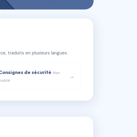
e, traduits en plusieurs langues.
Consignes de sécurité
Non
→
publié
web :
om