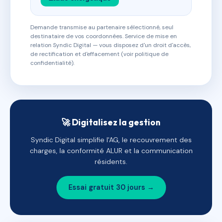
Demande transmise au partenaire sélectionné, seul
destinataire de vos coordonnées. Service de mise en
relation Syndic Digital — vous disposez d'un droit d'accès,
de rectification et d'effacement (voir politique de
confidentialité).
🚀 Digitalisez la gestion
Syndic Digital simplifie l'AG, le recouvrement des
charges, la conformité ALUR et la communication
résidents.
Essai gratuit 30 jours →