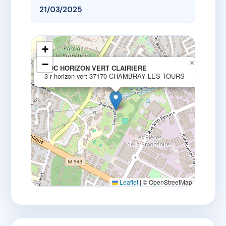
21/03/2025
+
−
×
SDC HORIZON VERT CLAIRIERE
3 r horizon vert 37170 CHAMBRAY LES TOURS
Leaflet
|
© OpenStreetMap