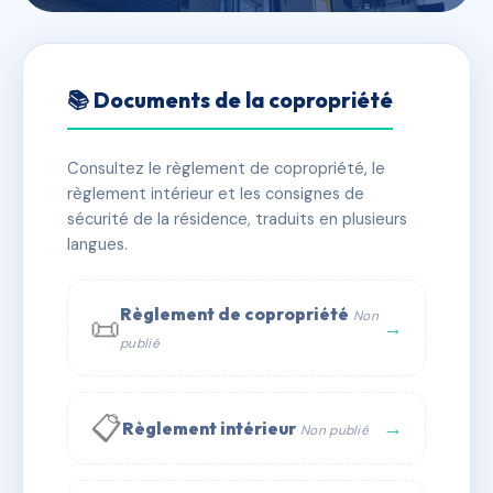
🇫🇷 RFRAC6655625
SDC HORIZON VERT
📚 Documents de la copropriété
CLAIRIERE
Consultez le règlement de copropriété, le
📍 3 r horizon vert 37170 CHAMBRAY LES TOURS
règlement intérieur et les consignes de
✓ Immatriculée
🏠 275 lots
🏗 1 bâtiment(s)
sécurité de la résidence, traduits en plusieurs
langues.
📞 Contacter Syndic Digital
💬 WhatsApp
Règlement de copropriété
Non
📜
✉ Email
→
publié
📋
→
Règlement intérieur
Non publié