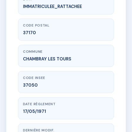
IMMATRICULEE_RATTACHEE
www.vme.plus/AC6655625
SDC HORIZON VERT CLAIRIERE
3 r horizon vert
37170 CHAMBRAY LES TOURS
CODE POSTAL
37170
COMMUNE
CHAMBRAY LES TOURS
CODE INSEE
37050
DATE RÈGLEMENT
17/05/1971
DERNIÈRE MODIF.