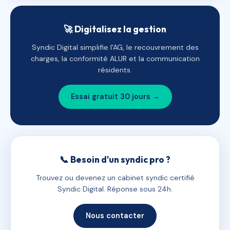
🚀 Digitalisez la gestion
Syndic Digital simplifie l'AG, le recouvrement des
charges, la conformité ALUR et la communication
résidents.
Essai gratuit 30 jours →
📞 Besoin d'un syndic pro ?
Trouvez ou devenez un cabinet syndic certifié
Syndic Digital. Réponse sous 24h.
Nous contacter