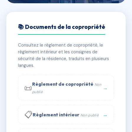
🇫🇷 RFRAC6656045
CROZALS
📚 Documents de la copropriété
📍 17-19 r crozals 11000 Carcassonne
Consultez le règlement de copropriété, le
✓ Immatriculée
🏠 85 lots
🏗 1 bâtiment(s)
règlement intérieur et les consignes de
sécurité de la résidence, traduits en plusieurs
langues.
📞 Contacter Syndic Digital
💬 WhatsApp
✉ Email
Règlement de copropriété
Non
📜
→
publié
📋
→
Règlement intérieur
Non publié