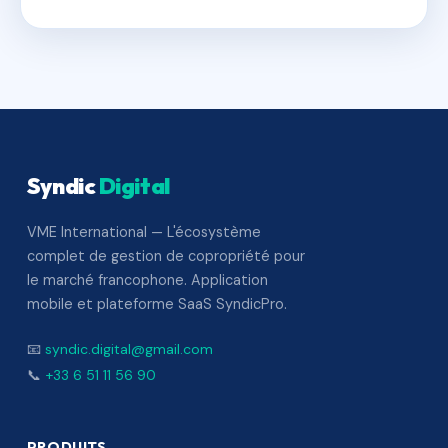
Syndic
Digital
VME International — L'écosystème
complet de gestion de copropriété pour
le marché francophone. Application
mobile et plateforme SaaS SyndicPro.
📧
syndic.digital@gmail.com
📞
+33 6 51 11 56 90
PRODUITS