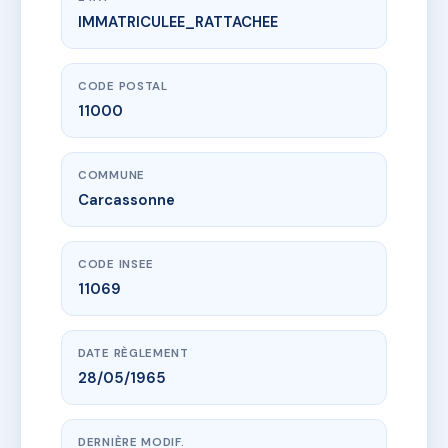
IMMATRICULEE_RATTACHEE
www.vme.plus/AC6656045
CROZALS
17-19 r crozals
11000 Carcassonne
CODE POSTAL
11000
COMMUNE
Carcassonne
CODE INSEE
11069
DATE RÈGLEMENT
28/05/1965
DERNIÈRE MODIF.