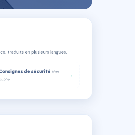
e, traduits en plusieurs langues.
Consignes de sécurité
Non
→
publié
web :
om