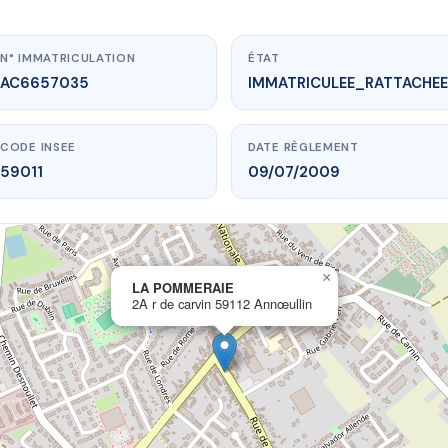
N° IMMATRICULATION
ÉTAT
AC6657035
IMMATRICULEE_RATTACHEE
CODE INSEE
DATE RÈGLEMENT
59011
09/07/2009
×
vme.plus/AC6657035
LA POMMERAIE
2A r de carvin 59112 Annœullin
LA POMMERAIE
e carvin
59112 Annœullin