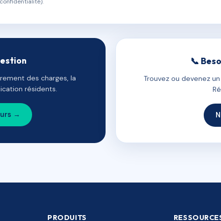
confidentialité).
gestion
📞 Beso
uvrement des charges, la
Trouvez ou devenez un c
cation résidents.
Ré
ours →
N
PRODUITS
RESSOURCE