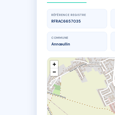
RÉFÉRENCE REGISTRE
RFRAC6657035
COMMUNE
Annœullin
+
−
www.
2A r d