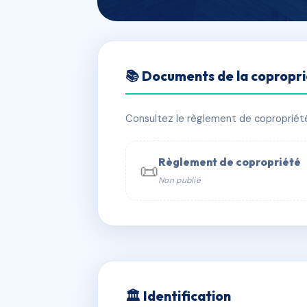
🇫🇷 RFRAC6657035
📚 Documents de la copropr
LA POMMERAI
📍 2A r de carvin 59112 Annœullin
Consultez le règlement de copropriété, 
✓ Immatriculée
🏠 27 lots
🏗 1 b
Règlement de copropriété
📜
Non publié
📞 Contacter Syndic Digital

Coproprié
229 
N°
w
🏛 Identification