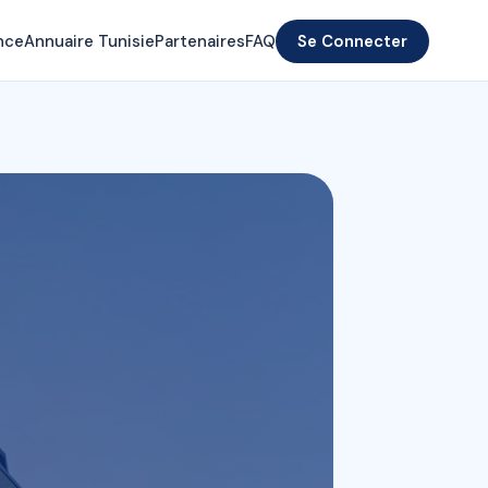
nce
Annuaire Tunisie
Partenaires
FAQ
Se Connecter