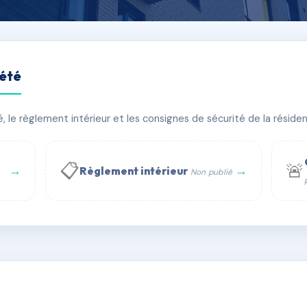
iété
E
le règlement intérieur et les consignes de sécurité de la résidenc
âtiment(s)
📋
🚨
→
→
Règlement intérieur
Non publié
 WhatsApp
✉ Email
té
rue Saint-Honoré, 75001 Paris - Tél. : +33 6 51 11 56 90 - 
AC6657035
🇫🇷
ww.syndic.digital - E-mail : syndic.digital@gmail.c