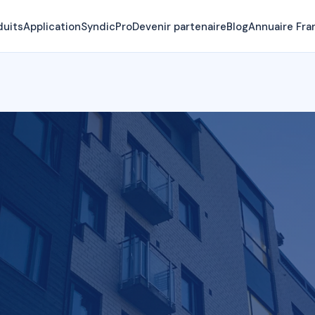
duits
Application
SyndicPro
Devenir partenaire
Blog
Annuaire Fra