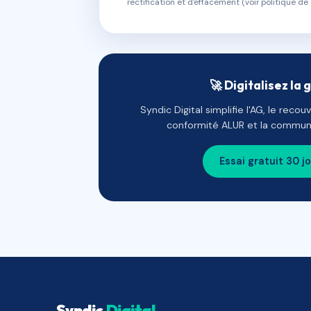
rectification et d'effacement (voir politique de 
🚀 Digitalisez la 
Syndic Digital simplifie l'AG, le reco
conformité ALUR et la communi
Essai gratuit 30 j
Syndic
Digital