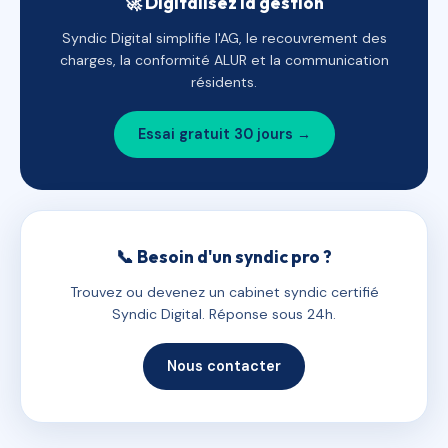
🚀 Digitalisez la gestion
Syndic Digital simplifie l'AG, le recouvrement des
charges, la conformité ALUR et la communication
résidents.
Essai gratuit 30 jours →
📞 Besoin d'un syndic pro ?
Trouvez ou devenez un cabinet syndic certifié
Syndic Digital. Réponse sous 24h.
Nous contacter