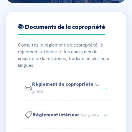
🇫🇷 RFRAC6658447
L'ESPLANADE DES OLIVIERS
📚 Documents de la copropriété
📍 r des arbousiers, 11100 Narbonne
Consultez le règlement de copropriété, le
✓ Immatriculée
🏠 31 lots
🏗 1 bâtiment(s)
règlement intérieur et les consignes de
sécurité de la résidence, traduits en plusieurs
langues.
📞 Contacter Syndic Digital
💬 WhatsApp
✉ Email
Règlement de copropriété
Non
📜
→
publié
📋
→
Règlement intérieur
Non publié