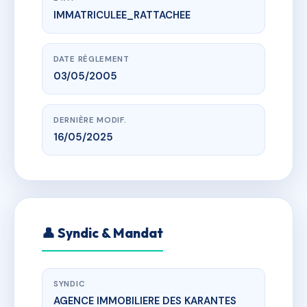
IMMATRICULEE_RATTACHEE
www.vme.plus/AC6658447
L'ESPLANADE DES OLIVIERS
r des arbousiers, 11100 Narbonne
DATE RÈGLEMENT
03/05/2005
DERNIÈRE MODIF.
16/05/2025
👤 Syndic & Mandat
SYNDIC
AGENCE IMMOBILIERE DES KARANTES