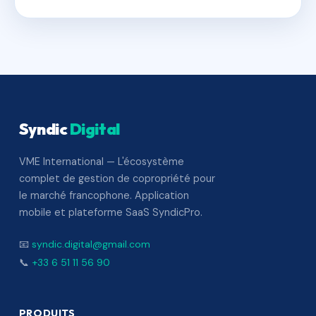
Syndic
Digital
VME International — L'écosystème
complet de gestion de copropriété pour
le marché francophone. Application
mobile et plateforme SaaS SyndicPro.
📧
syndic.digital@gmail.com
📞
+33 6 51 11 56 90
PRODUITS