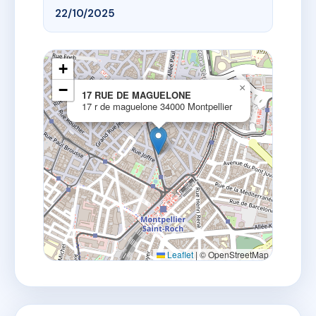
22/10/2025
+
−
×
17 RUE DE MAGUELONE
17 r de maguelone 34000 Montpellier
Leaflet
|
© OpenStreetMap