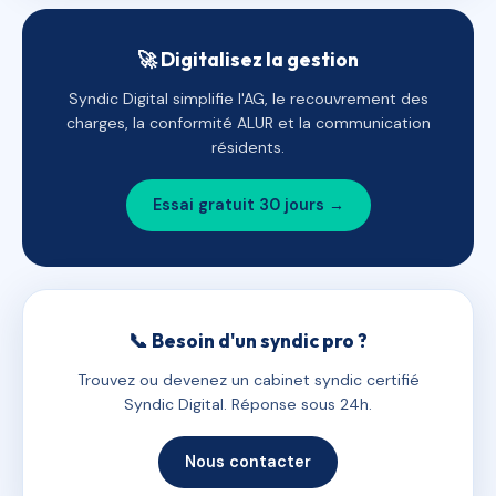
🚀 Digitalisez la gestion
Syndic Digital simplifie l'AG, le recouvrement des
charges, la conformité ALUR et la communication
résidents.
Essai gratuit 30 jours →
📞 Besoin d'un syndic pro ?
Trouvez ou devenez un cabinet syndic certifié
Syndic Digital. Réponse sous 24h.
Nous contacter