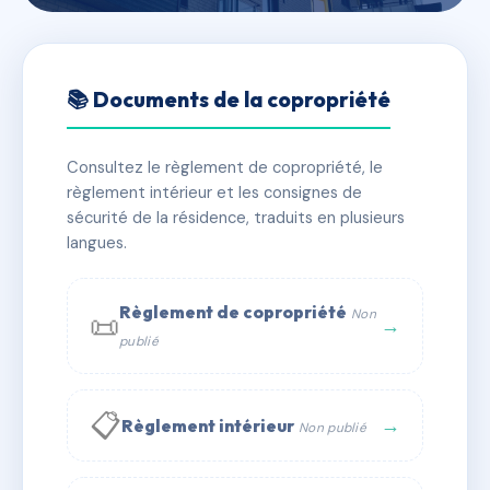
🇫🇷 RFRAC6659197
17 RUE DE MAGUELONE
📚 Documents de la copropriété
📍 17 r de maguelone 34000 Montpellier
Consultez le règlement de copropriété, le
✓ Immatriculée
🏠 30 lots
🏗 1 bâtiment(s)
règlement intérieur et les consignes de
sécurité de la résidence, traduits en plusieurs
langues.
📞 Contacter Syndic Digital
💬 WhatsApp
✉ Email
Règlement de copropriété
Non
📜
→
publié
📋
→
Règlement intérieur
Non publié