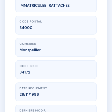
IMMATRICULEE_RATTACHEE
www.vme.plus/AC6659197
17 RUE DE MAGUELONE
17 r de maguelone
34000 Montpellier
CODE POSTAL
34000
COMMUNE
Montpellier
CODE INSEE
34172
DATE RÈGLEMENT
29/11/1996
DERNIÈRE MODIF.