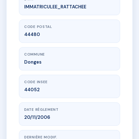
IMMATRICULEE_RATTACHEE
www.vme.plus/AC6659924
DOMAINE DES STERNES
88 av des herlains
44480 Donges
CODE POSTAL
44480
COMMUNE
Donges
CODE INSEE
44052
DATE RÈGLEMENT
20/11/2006
DERNIÈRE MODIF.