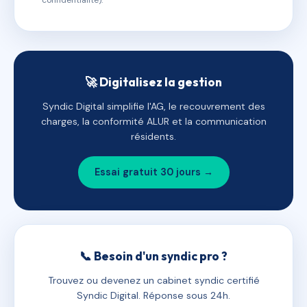
confidentialité).
🚀 Digitalisez la gestion
Syndic Digital simplifie l'AG, le recouvrement des
charges, la conformité ALUR et la communication
résidents.
Essai gratuit 30 jours →
📞 Besoin d'un syndic pro ?
Trouvez ou devenez un cabinet syndic certifié
Syndic Digital. Réponse sous 24h.