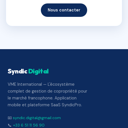
Nous contacter
Syndic
Digital
VME International — L'écosystème
complet de gestion de copropriété pour
le marché francophone. Application
mobile et plateforme SaaS SyndicPro.
📧
syndic.digital@gmail.com
📞
+33 6 51 11 56 90