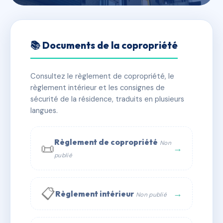
🇫🇷 RFRAC6659924
DOMAINE DES STERNES
📚 Documents de la copropriété
📍 88 av des herlains 44480 Donges
Consultez le règlement de copropriété, le
✓ Immatriculée
🏠 146 lots
🏗 3 bâtiment(s)
règlement intérieur et les consignes de
sécurité de la résidence, traduits en plusieurs
langues.
📞 Contacter Syndic Digital
💬 WhatsApp
✉ Email
Règlement de copropriété
Non
📜
→
publié
📋
→
Règlement intérieur
Non publié