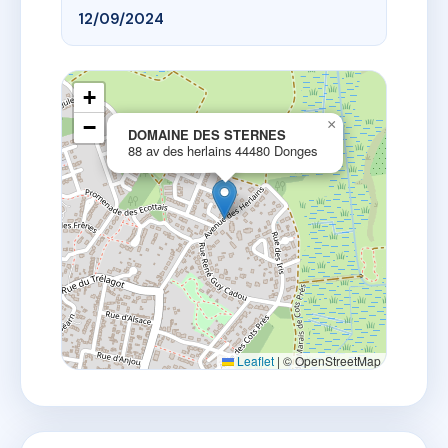
12/09/2024
+
−
×
DOMAINE DES STERNES
88 av des herlains 44480 Donges
Leaflet
|
© OpenStreetMap