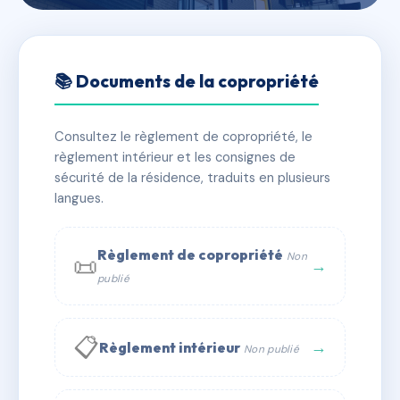
🇫🇷 RFRAC6661805
MASSENA 18 - MS9038
📚 Documents de la copropriété
📍 18 r massena 59800 LILLE
Consultez le règlement de copropriété, le
✓ Immatriculée
🏠 8 lots
🏗 1 bâtiment(s)
règlement intérieur et les consignes de
sécurité de la résidence, traduits en plusieurs
langues.
📞 Contacter Syndic Digital
💬 WhatsApp
✉ Email
Règlement de copropriété
Non
📜
→
publié
📋
→
Règlement intérieur
Non publié