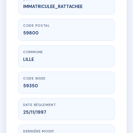
IMMATRICULEE_RATTACHEE
www.vme.plus/AC6661805
MASSENA 18 - MS9038
18 r massena
59800 LILLE
CODE POSTAL
59800
COMMUNE
LILLE
CODE INSEE
59350
DATE RÈGLEMENT
25/11/1997
DERNIÈRE MODIF.