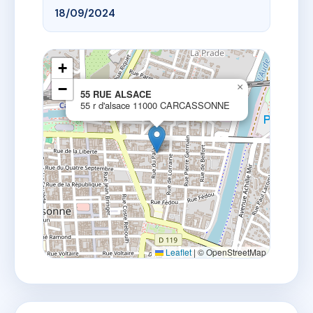
18/09/2024
+
−
×
55 RUE ALSACE
55 r d'alsace 11000 CARCASSONNE
Leaflet
|
© OpenStreetMap