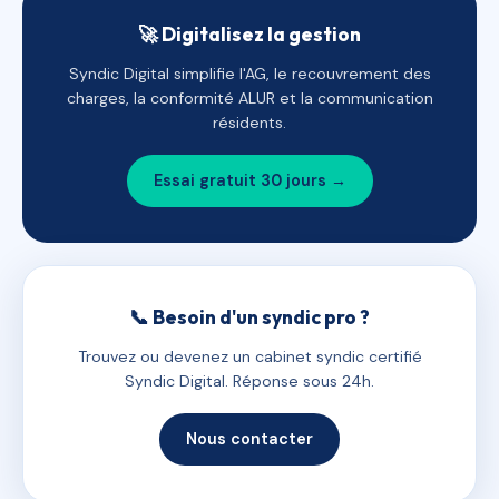
🚀 Digitalisez la gestion
Syndic Digital simplifie l'AG, le recouvrement des
charges, la conformité ALUR et la communication
résidents.
Essai gratuit 30 jours →
📞 Besoin d'un syndic pro ?
Trouvez ou devenez un cabinet syndic certifié
Syndic Digital. Réponse sous 24h.
Nous contacter