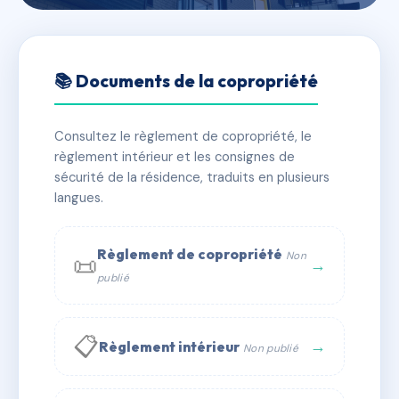
🇫🇷 RFRAC6666937
55 RUE ALSACE
📚 Documents de la copropriété
📍 55 r d'alsace 11000 CARCASSONNE
Consultez le règlement de copropriété, le
✓ Immatriculée
🏠 6 lots
🏗 1 bâtiment(s)
règlement intérieur et les consignes de
sécurité de la résidence, traduits en plusieurs
langues.
📞 Contacter Syndic Digital
💬 WhatsApp
✉ Email
Règlement de copropriété
Non
📜
→
publié
📋
→
Règlement intérieur
Non publié