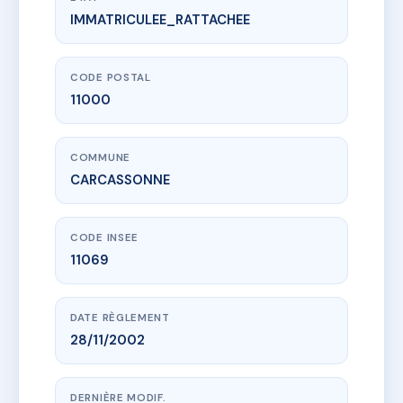
IMMATRICULEE_RATTACHEE
www.vme.plus/AC6666937
55 RUE ALSACE
55 r d'alsace
11000 CARCASSONNE
CODE POSTAL
11000
COMMUNE
CARCASSONNE
CODE INSEE
11069
DATE RÈGLEMENT
28/11/2002
DERNIÈRE MODIF.