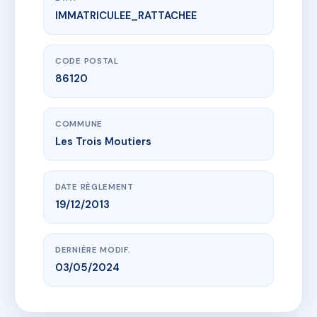
IMMATRICULEE_RATTACHEE
www.vme.plus/AC6667430
SDC MOTHE CHANDENIER HAM E
Route des trois moutiers
86120 Les Trois Moutiers
CODE POSTAL
86120
COMMUNE
Les Trois Moutiers
DATE RÈGLEMENT
19/12/2013
DERNIÈRE MODIF.
03/05/2024