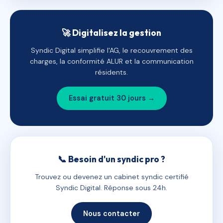
🚀 Digitalisez la gestion
Syndic Digital simplifie l'AG, le recouvrement des
charges, la conformité ALUR et la communication
résidents.
Essai gratuit 30 jours →
📞 Besoin d'un syndic pro ?
Trouvez ou devenez un cabinet syndic certifié
Syndic Digital. Réponse sous 24h.
Nous contacter