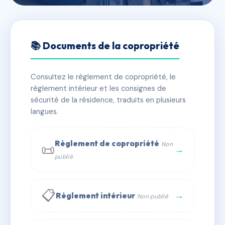
🇫🇷 RFRAC6667430
SDC MOTHE CHANDENIER
📚 Documents de la copropriété
HAM E
Consultez le règlement de copropriété, le
📍 Route des trois moutiers 86120 Les Trois
règlement intérieur et les consignes de
Moutiers
sécurité de la résidence, traduits en plusieurs
✓ Immatriculée
langues.
🏠 102 lots
🏗 1 bâtiment(s)
📞 Contacter Syndic Digital
💬 WhatsApp
Règlement de copropriété
Non
📜
→
publié
✉ Email
📋
→
Règlement intérieur
Non publié