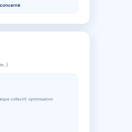
concerné
ie…).
ïque collectif, optimisation