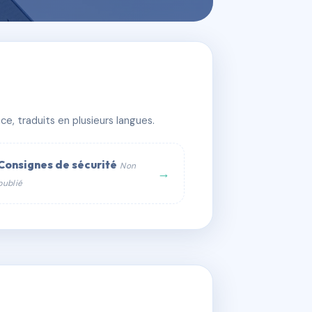
e, traduits en plusieurs langues.
Consignes de sécurité
Non
→
publié
web :
om