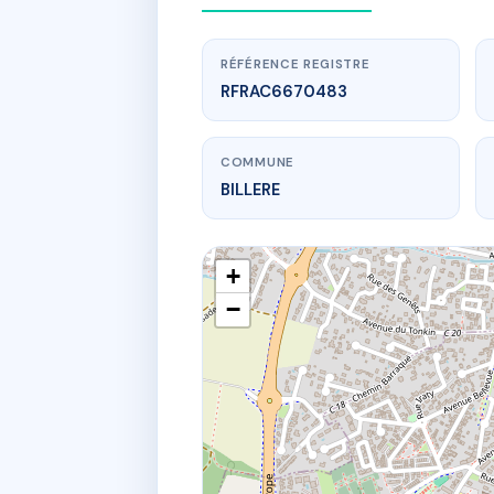
RÉFÉRENCE REGISTRE
RFRAC6670483
COMMUNE
BILLERE
+
−
www.
S
93 av j