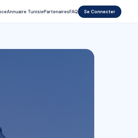
nce
Annuaire Tunisie
Partenaires
FAQ
Se Connecter