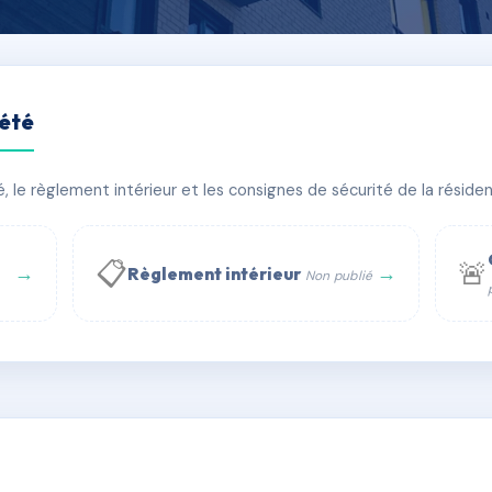
iété
CTEAU
le règlement intérieur et les consignes de sécurité de la résidenc
âtiment(s)
📋
🚨
→
→
Règlement intérieur
Non publié
 WhatsApp
✉ Email
té
rue Saint-Honoré, 75001 Paris - Tél. : +33 6 51 11 56 90 - 
AC6670483
🇫🇷
ww.syndic.digital - E-mail : syndic.digital@gmail.c