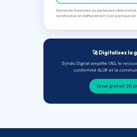
Demande transmise au partenaire sélectionné, s
rectification et d'effacement (voir politique de 
🚀 Digitalisez la 
Syndic Digital simplifie l'AG, le reco
conformité ALUR et la communi
Essai gratuit 30 j