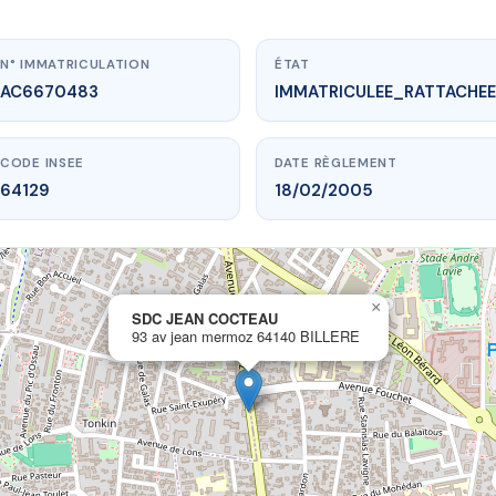
N° IMMATRICULATION
ÉTAT
AC6670483
IMMATRICULEE_RATTACHEE
CODE INSEE
DATE RÈGLEMENT
64129
18/02/2005
×
vme.plus/AC6670483
SDC JEAN COCTEAU
93 av jean mermoz 64140 BILLERE
DC JEAN COCTEAU
ean mermoz
64140 BILLERE