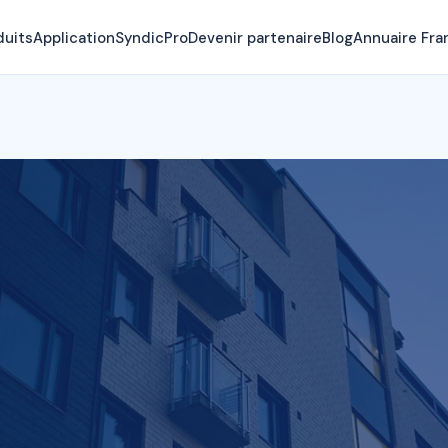
duits
Application
SyndicPro
Devenir partenaire
Blog
Annuaire Fra