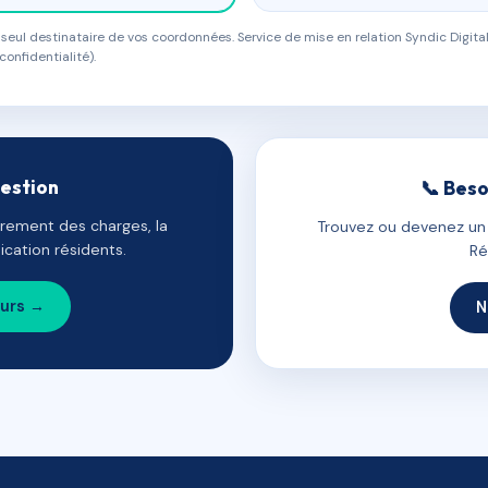
eul destinataire de vos coordonnées. Service de mise en relation Syndic Digital
confidentialité).
gestion
📞 Beso
uvrement des charges, la
Trouvez ou devenez un c
cation résidents.
Ré
ours →
N