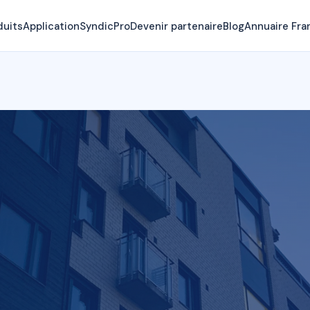
duits
Application
SyndicPro
Devenir partenaire
Blog
Annuaire Fra