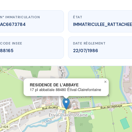
N° IMMATRICULATION
ÉTAT
AC6673784
IMMATRICULEE_RATTACHEE
CODE INSEE
DATE RÈGLEMENT
88165
22/07/1986
×
.vme.plus/AC6673784
RESIDENCE DE L'ABBAYE
17 pl abbatiale 88480 Étival-Clairefontaine
SIDENCE DE L'ABBAYE
ale
88480 Étival-Clairefontaine