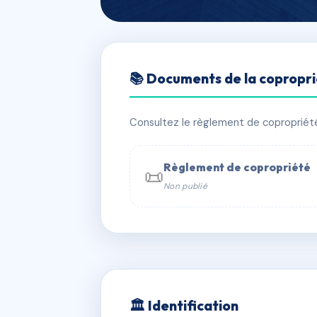
🇫🇷 RFRAC6673784
📚 Documents de la copropr
RESIDENCE DE
📍 17 pl abbatiale 88480 Étival-Clair
Consultez le règlement de copropriété, 
✓ Immatriculée
🏠 25 lots
🏗 1 b
Règlement de copropriété
📜
Non publié
📞 Contacter Syndic Digital

Coproprié
229 
N°
w
🏛 Identification