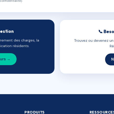
confidentialité).
gestion
📞 Beso
uvrement des charges, la
Trouvez ou devenez un c
cation résidents.
Ré
ours →
N
PRODUITS
RESSOURCE