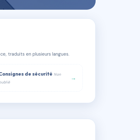
e, traduits en plusieurs langues.
Consignes de sécurité
Non
→
publié
web :
om