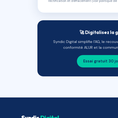
rectification et d'effacement (voir politique de 
🚀 Digitalisez la 
Syndic Digital simplifie l'AG, le reco
conformité ALUR et la communi
Essai gratuit 30 j
Syndic
Digital