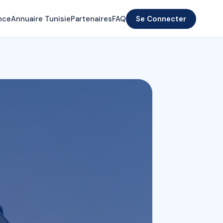
nce
Annuaire Tunisie
Partenaires
FAQ
Se Connecter