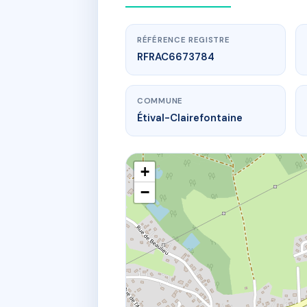
RÉFÉRENCE REGISTRE
RFRAC6673784
COMMUNE
Étival-Clairefontaine
+
−
www
RE
17 pl abbati