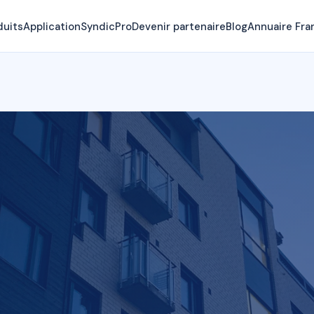
duits
Application
SyndicPro
Devenir partenaire
Blog
Annuaire Fra