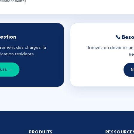
confidentialité).
gestion
📞 Beso
uvrement des charges, la
Trouvez ou devenez un c
cation résidents.
Ré
ours →
N
PRODUITS
RESSOURCE