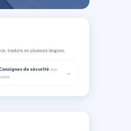
e, traduits en plusieurs langues.
Consignes de sécurité
Non
→
publié
web :
om