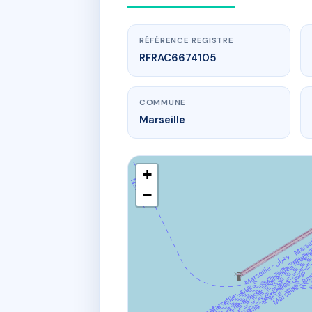
RÉFÉRENCE REGISTRE
RFRAC6674105
COMMUNE
Marseille
+
−
www.
SDC 4-6 
4 r puits