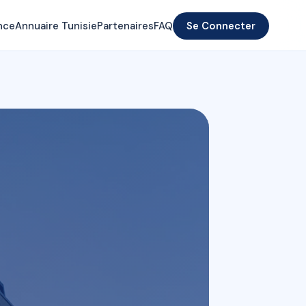
nce
Annuaire Tunisie
Partenaires
FAQ
Se Connecter