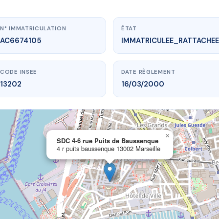
N° IMMATRICULATION
ÉTAT
AC6674105
IMMATRICULEE_RATTACHEE
CODE INSEE
DATE RÈGLEMENT
13202
16/03/2000
×
vme.plus/AC6674105
SDC 4-6 rue Puits de Baussenque
4 r puits baussenque 13002 Marseille
rue Puits de Baussenque
 baussenque
13002 Marseille