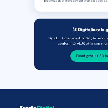
rectification et d'effacement (voir politique de 
🚀 Digitalisez la 
Syndic Digital simplifie l'AG, le reco
conformité ALUR et la communi
Essai gratuit 30 j
Syndic
Digital