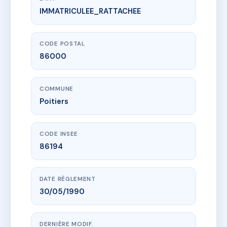
IMMATRICULEE_RATTACHEE
www.vme.plus/AC6674519
VILLA MAGNOLIA
41 bd anatole france
86000 Poitiers
CODE POSTAL
86000
COMMUNE
Poitiers
CODE INSEE
86194
DATE RÈGLEMENT
30/05/1990
DERNIÈRE MODIF.