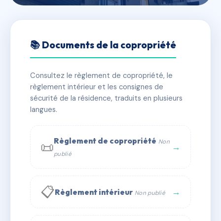
🇫🇷 RFRAC6674519
VILLA MAGNOLIA
📚 Documents de la copropriété
📍 41 bd anatole france 86000 Poitiers
Consultez le règlement de copropriété, le
✓ Immatriculée
🏠 11 lots
🏗 1 bâtiment(s)
règlement intérieur et les consignes de
sécurité de la résidence, traduits en plusieurs
langues.
📞 Contacter Syndic Digital
💬 WhatsApp
✉ Email
Règlement de copropriété
Non
📜
→
publié
📋
→
Règlement intérieur
Non publié