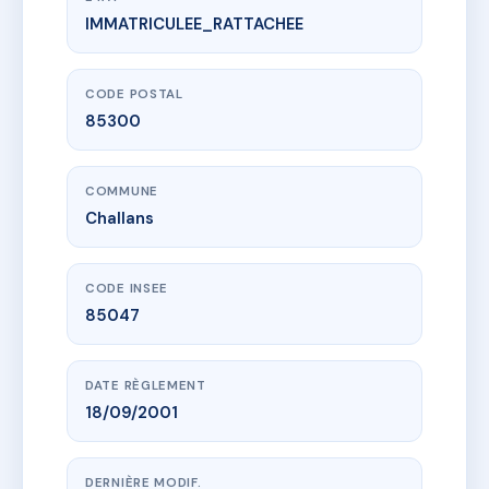
IMMATRICULEE_RATTACHEE
www.vme.plus/AC6676837
LES MARRONNIERS
1A r de saint-jean de monts
85300 Challans
CODE POSTAL
85300
COMMUNE
Challans
CODE INSEE
85047
DATE RÈGLEMENT
18/09/2001
DERNIÈRE MODIF.