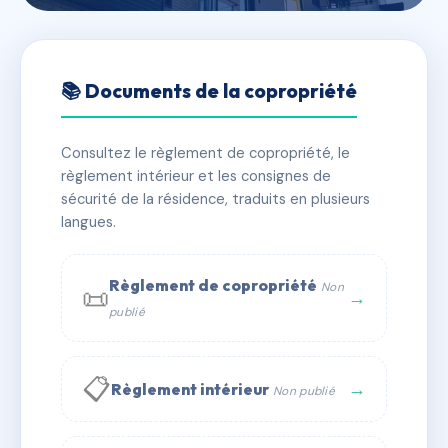
🇫🇷 RFRAC6676837
LES MARRONNIERS
📚 Documents de la copropriété
📍 1A r de saint-jean de monts 85300 Challans
Consultez le règlement de copropriété, le
✓ Immatriculée
🏠 60 lots
🏗 2 bâtiment(s)
règlement intérieur et les consignes de
sécurité de la résidence, traduits en plusieurs
langues.
📞 Contacter Syndic Digital
💬 WhatsApp
✉ Email
Règlement de copropriété
Non
📜
→
publié
📋
→
Règlement intérieur
Non publié