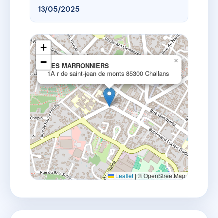
13/05/2025
+
−
×
LES MARRONNIERS
1A r de saint-jean de monts 85300 Challans
Leaflet
|
© OpenStreetMap