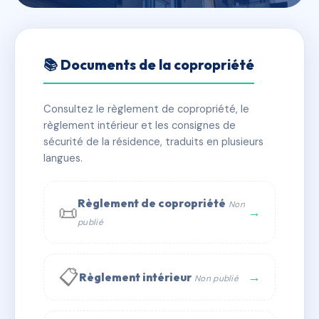
🇫🇷 RFRAC6677256
187 RUE DE LA REPUBLIQUE
📚 Documents de la copropriété
- MS232965
Consultez le règlement de copropriété, le
📍 187 RUE DE LA REPUBLIQUE MOREZ 39400 HAUTS
règlement intérieur et les consignes de
DE BIENNE
sécurité de la résidence, traduits en plusieurs
✓ Immatriculée
langues.
🏠 73 lots
🏗 1 bâtiment(s)
📞 Contacter Syndic Digital
💬 WhatsApp
Règlement de copropriété
Non
📜
→
publié
✉ Email
📋
→
Règlement intérieur
Non publié