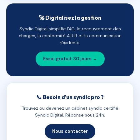
🚀 Digitalisez la gestion
Syndic Digital simplifie l'AG, le recouvrement des
charges, la conformité ALUR et la communication
résidents.
Essai gratuit 30 jours →
📞 Besoin d'un syndic pro ?
Trouvez ou devenez un cabinet syndic certifié
Syndic Digital. Réponse sous 24h.
Nous contacter