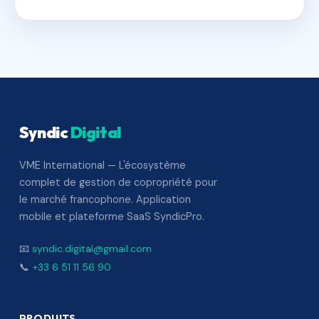
Syndic
Digital
VME International — L'écosystème
complet de gestion de copropriété pour
le marché francophone. Application
mobile et plateforme SaaS SyndicPro.
📧
syndic.digital@gmail.com
📞
+33 6 51 11 56 90
PRODUITS