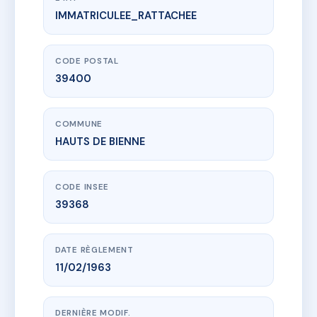
IMMATRICULEE_RATTACHEE
www.vme.plus/AC6677256
187 RUE DE LA REPUBLIQUE - MS232965
187 Rue de la République
39400 HAUTS DE BIENNE
CODE POSTAL
39400
COMMUNE
HAUTS DE BIENNE
CODE INSEE
39368
DATE RÈGLEMENT
11/02/1963
DERNIÈRE MODIF.