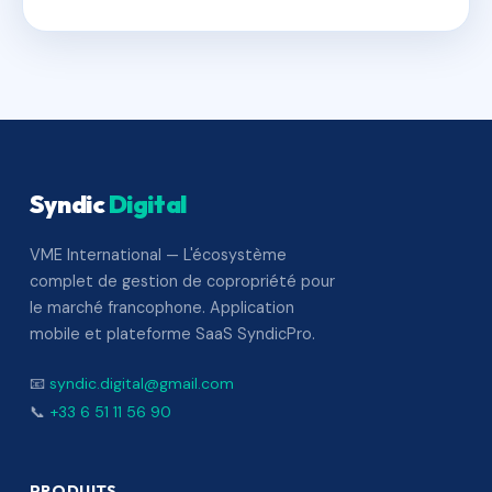
Syndic
Digital
VME International — L'écosystème
complet de gestion de copropriété pour
le marché francophone. Application
mobile et plateforme SaaS SyndicPro.
📧
syndic.digital@gmail.com
📞
+33 6 51 11 56 90
PRODUITS