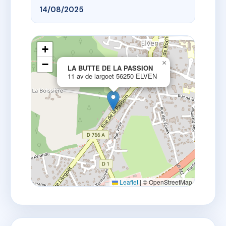
14/08/2025
+
−
×
LA BUTTE DE LA PASSION
11 av de largoet 56250 ELVEN
Leaflet
|
© OpenStreetMap