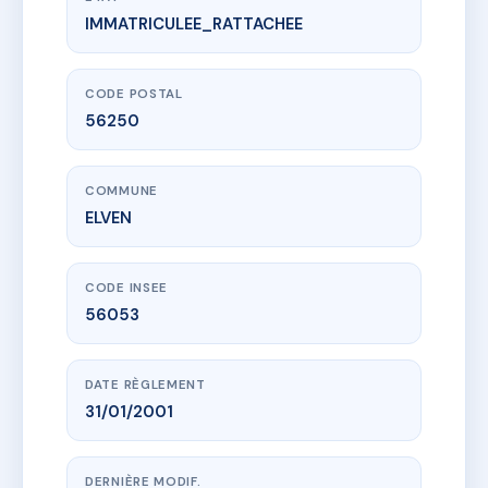
IMMATRICULEE_RATTACHEE
www.vme.plus/AC6683270
LA BUTTE DE LA PASSION
11 av de largoet
56250 ELVEN
CODE POSTAL
56250
COMMUNE
ELVEN
CODE INSEE
56053
DATE RÈGLEMENT
31/01/2001
DERNIÈRE MODIF.