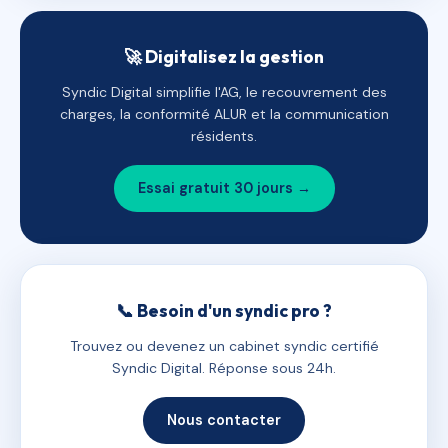
🚀 Digitalisez la gestion
Syndic Digital simplifie l'AG, le recouvrement des
charges, la conformité ALUR et la communication
résidents.
Essai gratuit 30 jours →
📞 Besoin d'un syndic pro ?
Trouvez ou devenez un cabinet syndic certifié
Syndic Digital. Réponse sous 24h.
Nous contacter