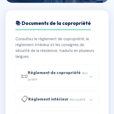
🇫🇷 RFRAC6683270
LA BUTTE DE LA PASSION
📚 Documents de la copropriété
📍 11 av de largoet 56250 ELVEN
Consultez le règlement de copropriété, le
✓ Immatriculée
🏠 46 lots
🏗 1 bâtiment(s)
règlement intérieur et les consignes de
sécurité de la résidence, traduits en plusieurs
langues.
📞 Contacter Syndic Digital
💬 WhatsApp
✉ Email
Règlement de copropriété
Non
📜
→
publié
📋
→
Règlement intérieur
Non publié