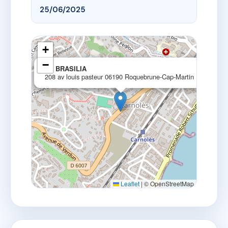
25/06/2025
+
−
×
LE BRASILIA
208 av louis pasteur 06190 Roquebrune-Cap-Martin
Leaflet
|
© OpenStreetMap