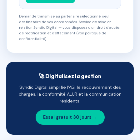
Demande transmise au partenaire sélectionné, seul
destinataire de vos coordonnées. Service de mise en
relation Syndic Digital — vous disposez d'un droit d'accès,
de rectification et d'effacement (voir politique de
confidentialité).
🚀 Digitalisez la gestion
Syndic Digital simplifie l'AG, le recouvrement des
charges, la conformité ALUR et la communication
résidents.
Essai gratuit 30 jours →