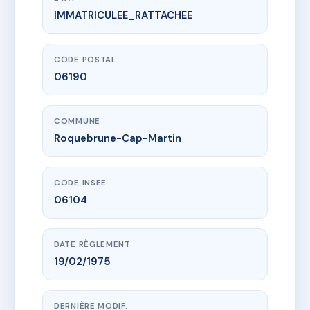
IMMATRICULEE_RATTACHEE
www.vme.plus/AC6687560
LE BRASILIA
208 av louis pasteur
06190 Roquebrune-Cap-Martin
CODE POSTAL
06190
COMMUNE
Roquebrune-Cap-Martin
CODE INSEE
06104
DATE RÈGLEMENT
19/02/1975
DERNIÈRE MODIF.