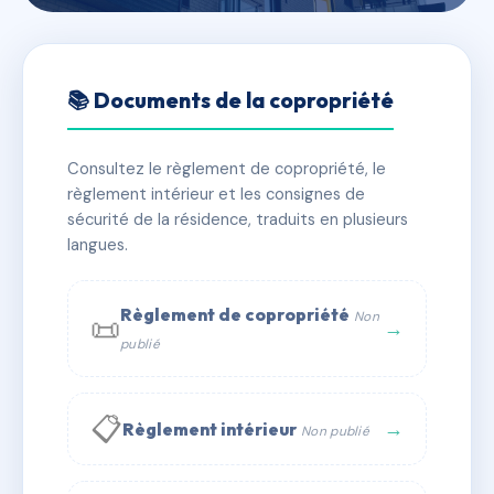
🇫🇷 RFRAC6687560
LE BRASILIA
📚 Documents de la copropriété
📍 208 av louis pasteur 06190 Roquebrune-Cap-
Martin
Consultez le règlement de copropriété, le
règlement intérieur et les consignes de
✓ Immatriculée
🏠 64 lots
🏗 1 bâtiment(s)
sécurité de la résidence, traduits en plusieurs
langues.
📞 Contacter Syndic Digital
💬 WhatsApp
Règlement de copropriété
Non
📜
✉ Email
→
publié
📋
→
Règlement intérieur
Non publié