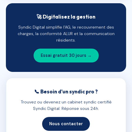
🚀 Digitalisez la gestion
Syndic Digital simplifie l'AG, le recouvrement des
charges, la conformité ALUR et la communication
résidents.
Essai gratuit 30 jours →
📞 Besoin d'un syndic pro ?
Trouvez ou devenez un cabinet syndic certifié
Syndic Digital. Réponse sous 24h.
Nous contacter