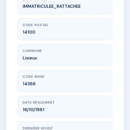
IMMATRICULEE_RATTACHEE
www.vme.plus/AC6691190
119-125 RUE HENRY CHERON
121 r henry cheron
14100 Lisieux
CODE POSTAL
14100
COMMUNE
Lisieux
CODE INSEE
14366
DATE RÈGLEMENT
16/10/1981
DERNIÈRE MODIF.