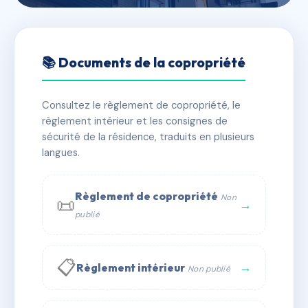
🇫🇷 RFRAC6691190
119-125 RUE HENRY CHERON
📚 Documents de la copropriété
📍 121 r henry cheron 14100 Lisieux
Consultez le règlement de copropriété, le
✓ Immatriculée
🏠 16 lots
🏗 6 bâtiment(s)
règlement intérieur et les consignes de
sécurité de la résidence, traduits en plusieurs
langues.
📞 Contacter Syndic Digital
💬 WhatsApp
✉ Email
Règlement de copropriété
Non
📜
→
publié
📋
→
Règlement intérieur
Non publié