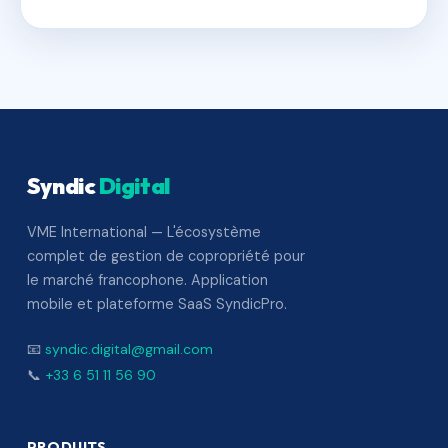
Syndic
Digital
VME International — L'écosystème
complet de gestion de copropriété pour
le marché francophone. Application
mobile et plateforme SaaS SyndicPro.
📧
syndic.digital@gmail.com
📞
+33 6 51 11 56 90
PRODUITS