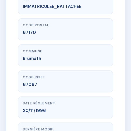
IMMATRICULEE_RATTACHEE
www.vme.plus/AC6691505
LES THERMES
2 r des thermes
67170 Brumath
CODE POSTAL
67170
COMMUNE
Brumath
CODE INSEE
67067
DATE RÈGLEMENT
20/11/1996
DERNIÈRE MODIF.