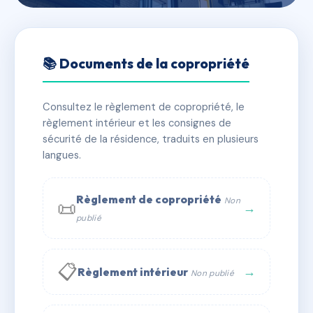
🇫🇷 RFRAC6691505
LES THERMES
📚 Documents de la copropriété
📍 2 r des thermes 67170 Brumath
Consultez le règlement de copropriété, le
✓ Immatriculée
🏠 18 lots
🏗 1 bâtiment(s)
règlement intérieur et les consignes de
sécurité de la résidence, traduits en plusieurs
langues.
📞 Contacter Syndic Digital
💬 WhatsApp
✉ Email
Règlement de copropriété
Non
📜
→
publié
📋
→
Règlement intérieur
Non publié