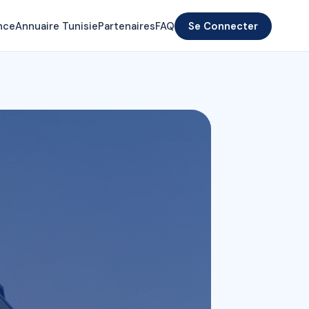
nce
Annuaire Tunisie
Partenaires
FAQ
Se Connecter