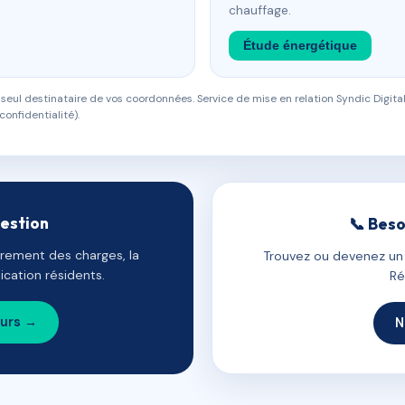
chauffage.
Étude énergétique
eul destinataire de vos coordonnées. Service de mise en relation Syndic Digital
confidentialité).
gestion
📞 Beso
uvrement des charges, la
Trouvez ou devenez un c
cation résidents.
Ré
ours →
N