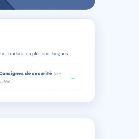
e, traduits en plusieurs langues.
Consignes de sécurité
Non
→
publié
web :
om