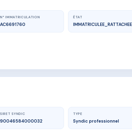
N° IMMATRICULATION
ÉTAT
AC6691760
IMMATRICULEE_RATTACHEE
www.vme.plus/AC6691760
LES BURRIAUX
X 139 C RUE DE LA BOURGEAT 38140 RIVES
SIRET SYNDIC
TYPE
90046584000032
Syndic professionnel