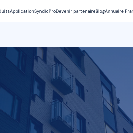
duits
Application
SyndicPro
Devenir partenaire
Blog
Annuaire Fra