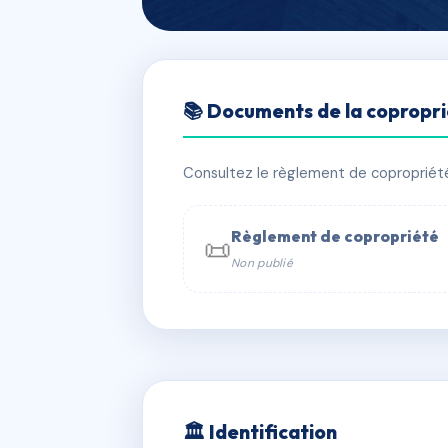
🇫🇷 RFRAC6691760
📚 Documents de la copropr
LES BURRIAUX
📍 LES BURRIAUX 139 C RUE DE LA 
Consultez le règlement de copropriété, 
✓ Immatriculée
🏠 43 lots
🏗 1 
Règlement de copropriété
📜
Non publié
📞 Contacter Syndic Digital

Copropriét
229 
w
🏛 Identification