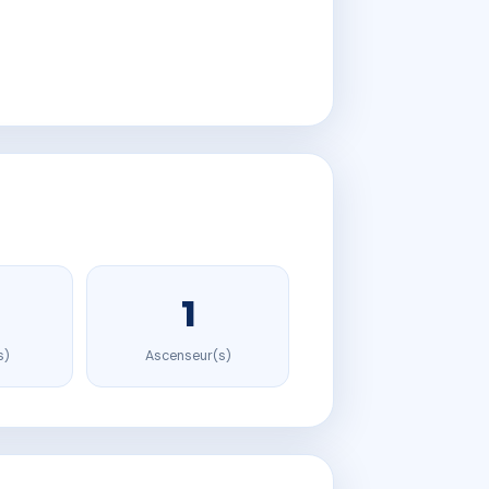
1
s)
Ascenseur(s)