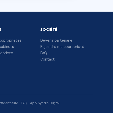
S
SOCIÉTÉ
copropriétés
Devenir partenaire
cabinets
Rejoindre ma copropriété
ropriété
FAQ
Contact
fidentialité
·
FAQ
·
App Syndic Digital