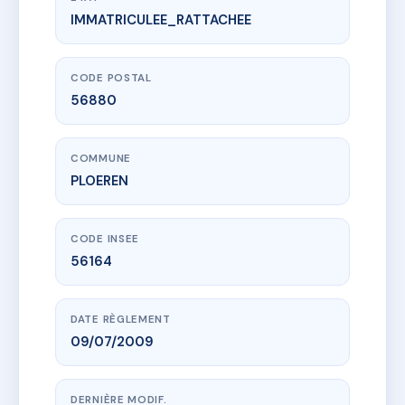
IMMATRICULEE_RATTACHEE
www.vme.plus/AC6691844
KERYLIS BAT.B
33 r des iles
56880 PLOEREN
CODE POSTAL
56880
COMMUNE
PLOEREN
CODE INSEE
56164
DATE RÈGLEMENT
09/07/2009
DERNIÈRE MODIF.