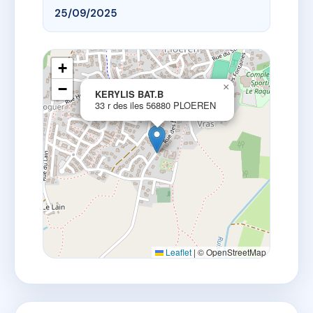
25/09/2025
+
−
×
KERYLIS BAT.B
33 r des iles 56880 PLOEREN
Leaflet
|
© OpenStreetMap