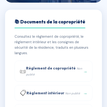
🇫🇷 RFRAC6691844
KERYLIS BAT.B
📚 Documents de la copropriété
📍 33 r des iles 56880 PLOEREN
Consultez le règlement de copropriété, le
✓ Immatriculée
🏠 64 lots
🏗 1 bâtiment(s)
règlement intérieur et les consignes de
sécurité de la résidence, traduits en plusieurs
langues.
📞 Contacter Syndic Digital
💬 WhatsApp
✉ Email
Règlement de copropriété
Non
📜
→
publié
📋
→
Règlement intérieur
Non publié