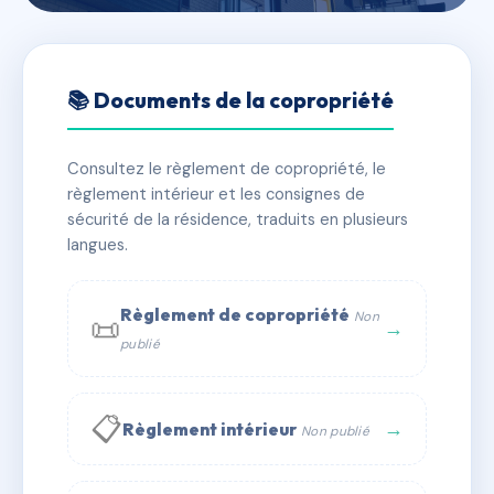
🇫🇷 RFRAC6692420
RESIDENCE AMARYLLIS
📚 Documents de la copropriété
📍 RESIDENCE AMARYLLIS
Consultez le règlement de copropriété, le
✓ Immatriculée
🏠 255 lots
🏗 6 bâtiment(s)
règlement intérieur et les consignes de
sécurité de la résidence, traduits en plusieurs
langues.
📞 Contacter Syndic Digital
💬 WhatsApp
✉ Email
Règlement de copropriété
Non
📜
→
publié
📋
→
Règlement intérieur
Non publié