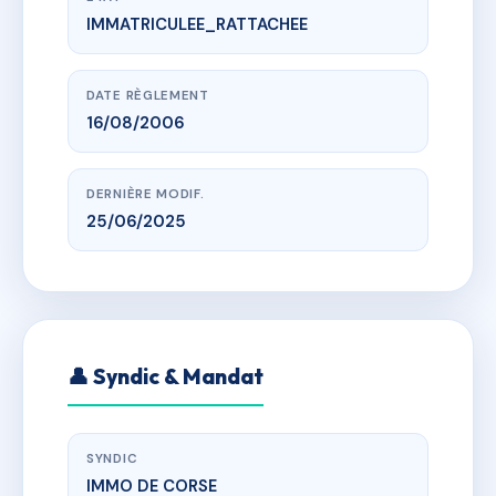
IMMATRICULEE_RATTACHEE
www.vme.plus/AC6692420
RESIDENCE AMARYLLIS
RESIDENCE AMARYLLIS
DATE RÈGLEMENT
16/08/2006
DERNIÈRE MODIF.
25/06/2025
👤 Syndic & Mandat
SYNDIC
IMMO DE CORSE