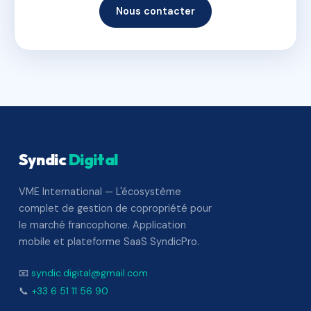
Nous contacter
Syndic
Digital
VME International — L'écosystème
complet de gestion de copropriété pour
le marché francophone. Application
mobile et plateforme SaaS SyndicPro.
📧
syndic.digital@gmail.com
📞
+33 6 51 11 56 90