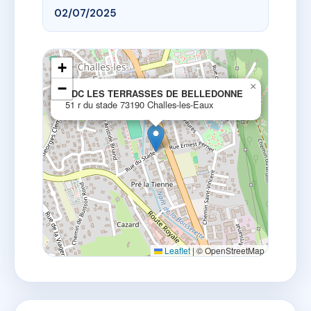
02/07/2025
+
−
×
SDC LES TERRASSES DE BELLEDONNE
51 r du stade 73190 Challes-les-Eaux
Leaflet
|
© OpenStreetMap