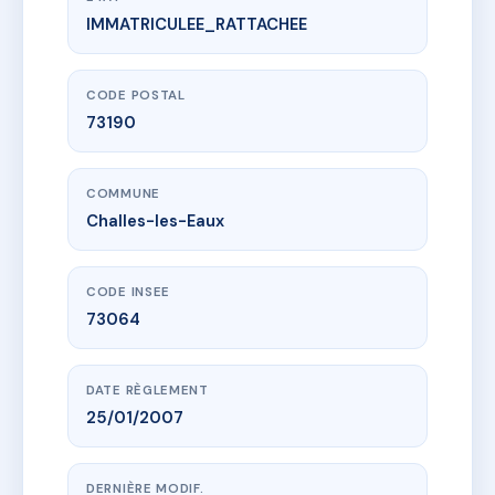
IMMATRICULEE_RATTACHEE
www.vme.plus/AC6693410
SDC LES TERRASSES DE BELLEDONNE
51 r du stade
73190 Challes-les-Eaux
CODE POSTAL
73190
COMMUNE
Challes-les-Eaux
CODE INSEE
73064
DATE RÈGLEMENT
25/01/2007
DERNIÈRE MODIF.