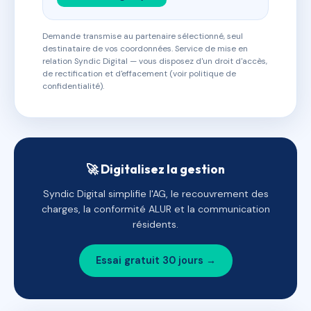
Demande transmise au partenaire sélectionné, seul
destinataire de vos coordonnées. Service de mise en
relation Syndic Digital — vous disposez d'un droit d'accès,
de rectification et d'effacement (voir politique de
confidentialité).
🚀 Digitalisez la gestion
Syndic Digital simplifie l'AG, le recouvrement des
charges, la conformité ALUR et la communication
résidents.
Essai gratuit 30 jours →