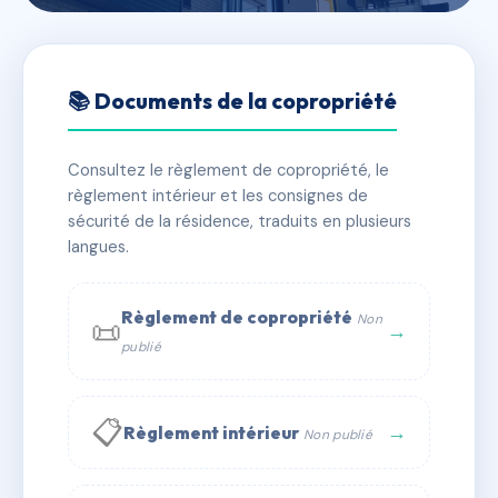
🇫🇷 RFRAC6693410
SDC LES TERRASSES DE
📚 Documents de la copropriété
BELLEDONNE
Consultez le règlement de copropriété, le
📍 51 r du stade 73190 Challes-les-Eaux
règlement intérieur et les consignes de
✓ Immatriculée
🏠 104 lots
🏗 1 bâtiment(s)
sécurité de la résidence, traduits en plusieurs
langues.
📞 Contacter Syndic Digital
💬 WhatsApp
Règlement de copropriété
Non
📜
✉ Email
→
publié
📋
→
Règlement intérieur
Non publié