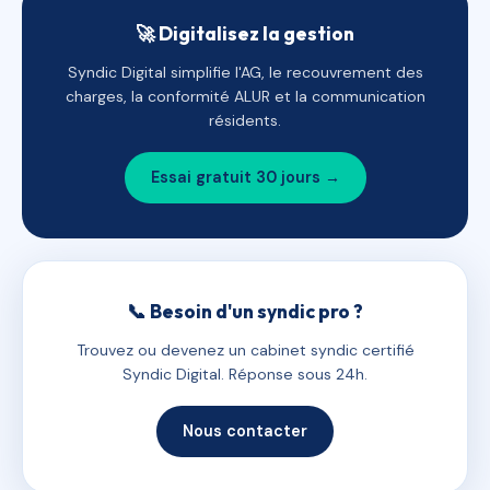
🚀 Digitalisez la gestion
Syndic Digital simplifie l'AG, le recouvrement des
charges, la conformité ALUR et la communication
résidents.
Essai gratuit 30 jours →
📞 Besoin d'un syndic pro ?
Trouvez ou devenez un cabinet syndic certifié
Syndic Digital. Réponse sous 24h.
Nous contacter