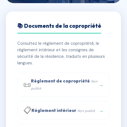
🇫🇷 RFRAC6693824
14 rue de la Fraternité
📚 Documents de la copropriété
📍 14 r de la fraternite 66660 Port-Vendres
Consultez le règlement de copropriété, le
✓ Immatriculée
🏠 4 lots
🏗 1 bâtiment(s)
règlement intérieur et les consignes de
sécurité de la résidence, traduits en plusieurs
langues.
📞 Contacter Syndic Digital
💬 WhatsApp
✉ Email
Règlement de copropriété
Non
📜
→
publié
📋
→
Règlement intérieur
Non publié