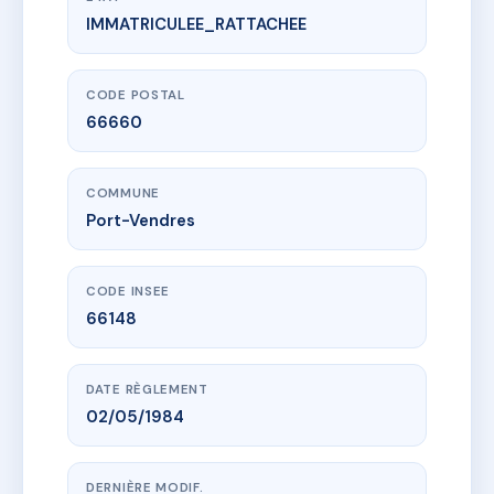
IMMATRICULEE_RATTACHEE
www.vme.plus/AC6693824
14 rue de la Fraternité
14 r de la fraternite
66660 Port-Vendres
CODE POSTAL
66660
COMMUNE
Port-Vendres
CODE INSEE
66148
DATE RÈGLEMENT
02/05/1984
DERNIÈRE MODIF.