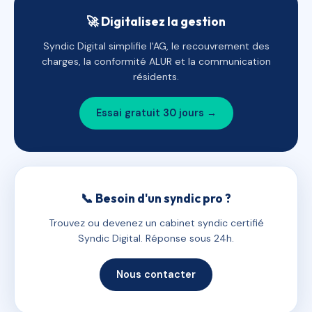
🚀 Digitalisez la gestion
Syndic Digital simplifie l'AG, le recouvrement des
charges, la conformité ALUR et la communication
résidents.
Essai gratuit 30 jours →
📞 Besoin d'un syndic pro ?
Trouvez ou devenez un cabinet syndic certifié
Syndic Digital. Réponse sous 24h.
Nous contacter