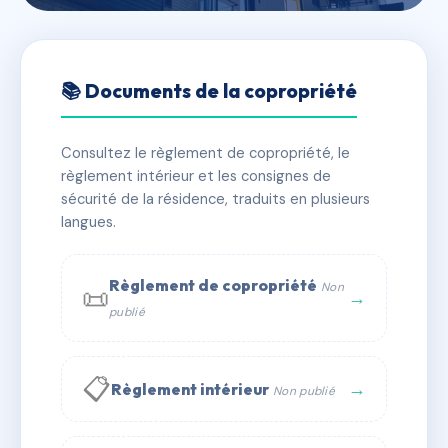
🇫🇷 RFRAC6694087
3 ENTRECASTEAUX -
📚 Documents de la copropriété
MS158850
Consultez le règlement de copropriété, le
📍 3 RUE D ENTRECASTEAUX 13100 AIX EN
règlement intérieur et les consignes de
PROVENCE
sécurité de la résidence, traduits en plusieurs
✓ Immatriculée
langues.
🏠 27 lots
🏗 1 bâtiment(s)
📞 Contacter Syndic Digital
💬 WhatsApp
Règlement de copropriété
Non
📜
→
publié
✉ Email
📋
→
Règlement intérieur
Non publié