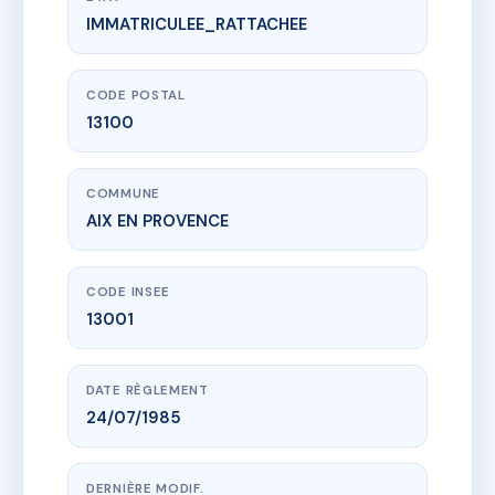
IMMATRICULEE_RATTACHEE
www.vme.plus/AC6694087
3 ENTRECASTEAUX - MS158850
3 Rue d'Entrecasteaux
13100 AIX EN PROVENCE
CODE POSTAL
13100
COMMUNE
AIX EN PROVENCE
CODE INSEE
13001
DATE RÈGLEMENT
24/07/1985
DERNIÈRE MODIF.