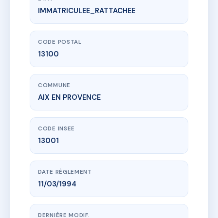
IMMATRICULEE_RATTACHEE
www.vme.plus/AC6694244
5 BUSCAILLE - MS158683
5 r buscaille
13100 AIX EN PROVENCE
CODE POSTAL
13100
COMMUNE
AIX EN PROVENCE
CODE INSEE
13001
DATE RÈGLEMENT
11/03/1994
DERNIÈRE MODIF.