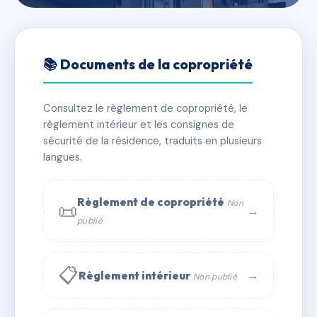
🇫🇷 RFRAC6694244
5 BUSCAILLE - MS158683
📚 Documents de la copropriété
📍 5 r buscaille 13100 AIX EN PROVENCE
Consultez le règlement de copropriété, le
✓ Immatriculée
🏠 10 lots
🏗 1 bâtiment(s)
règlement intérieur et les consignes de
sécurité de la résidence, traduits en plusieurs
langues.
📞 Contacter Syndic Digital
💬 WhatsApp
✉ Email
Règlement de copropriété
Non
📜
→
publié
📋
→
Règlement intérieur
Non publié