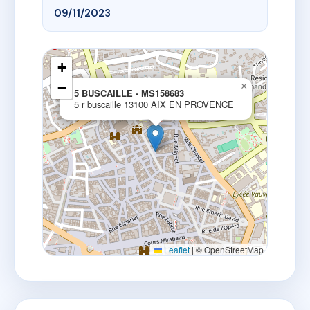
09/11/2023
+
−
×
5 BUSCAILLE - MS158683
5 r buscaille 13100 AIX EN PROVENCE
Leaflet
|
© OpenStreetMap