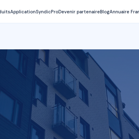
duits
Application
SyndicPro
Devenir partenaire
Blog
Annuaire Fra