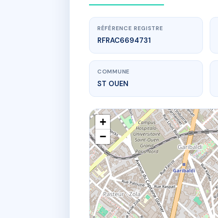
RÉFÉRENCE REGISTRE
RFRAC6694731
COMMUNE
ST OUEN
+
−
www.
SD
107 av 