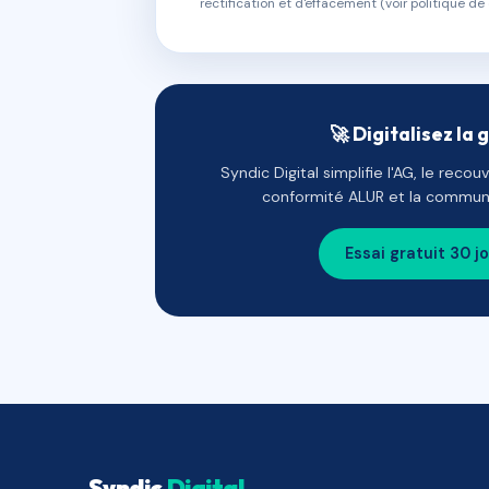
rectification et d'effacement (voir politique de 
🚀 Digitalisez la 
Syndic Digital simplifie l'AG, le reco
conformité ALUR et la communi
Essai gratuit 30 j
Syndic
Digital