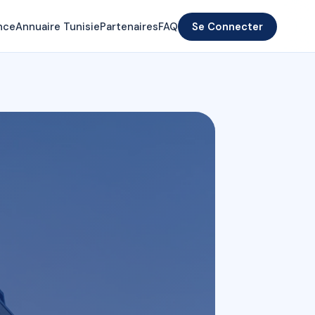
nce
Annuaire Tunisie
Partenaires
FAQ
Se Connecter