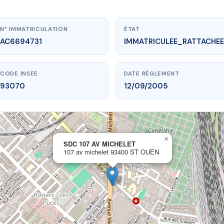
N° IMMATRICULATION
ÉTAT
AC6694731
IMMATRICULEE_RATTACHEE
CODE INSEE
DATE RÈGLEMENT
93070
12/09/2005
×
vme.plus/AC6694731
SDC 107 AV MICHELET
107 av michelet 93400 ST OUEN
C 107 AV MICHELET
michelet
93400 ST OUEN