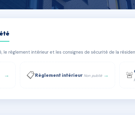
iété
CHELET
le règlement intérieur et les consignes de sécurité de la résidenc
bâtiment(s)
📋
🚨
→
→
Règlement intérieur
Non publié
 WhatsApp
✉ Email
té
rue Saint-Honoré, 75001 Paris - Tél. : +33 6 51 11 56 90 - 
AC6694731
🇫🇷
ww.syndic.digital - E-mail : syndic.digital@gmail.c