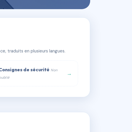
e, traduits en plusieurs langues.
Consignes de sécurité
Non
→
publié
web :
om