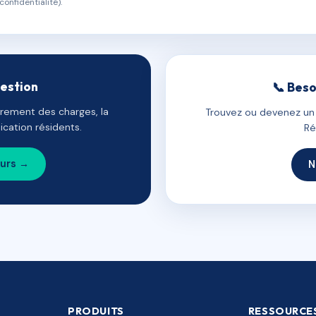
confidentialité).
gestion
📞 Beso
uvrement des charges, la
Trouvez ou devenez un c
cation résidents.
Ré
ours →
N
PRODUITS
RESSOURCE