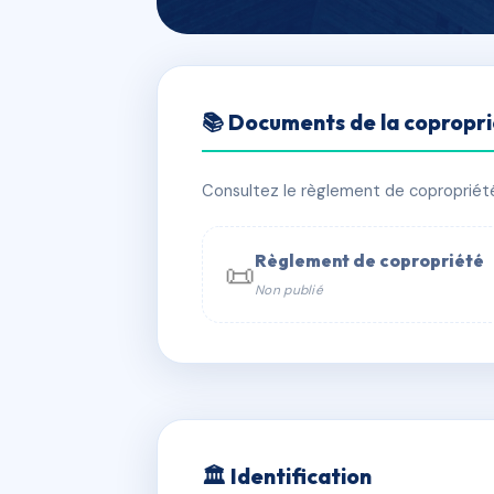
🇫🇷 RFRAC6694731
📚 Documents de la copropr
SDC 107 AV MI
📍 107 av michelet 93400 ST OUEN
Consultez le règlement de copropriété, 
✓ Immatriculée
🏠 163 lots
🏗 4 
Règlement de copropriété
📜
Non publié
📞 Contacter Syndic Digital

Coproprié
229 
N°
w
🏛 Identification