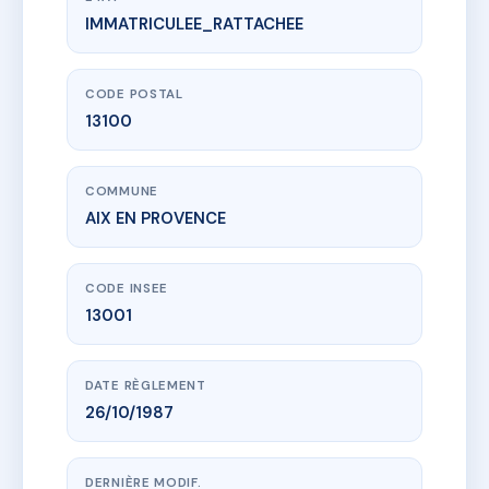
IMMATRICULEE_RATTACHEE
www.vme.plus/AC6694996
12 RAMUS - MS158681
12 Place Ramus
13100 AIX EN PROVENCE
CODE POSTAL
13100
COMMUNE
AIX EN PROVENCE
CODE INSEE
13001
DATE RÈGLEMENT
26/10/1987
DERNIÈRE MODIF.