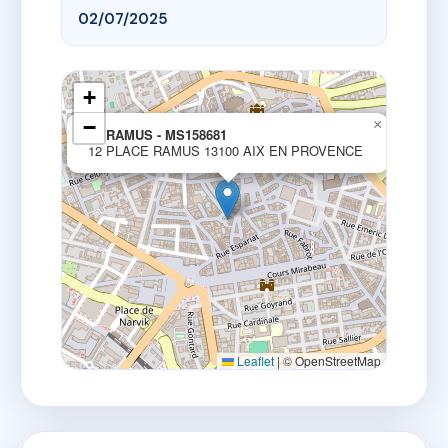
02/07/2025
+
−
×
12 RAMUS - MS158681
12 PLACE RAMUS 13100 AIX EN PROVENCE
Leaflet
|
© OpenStreetMap