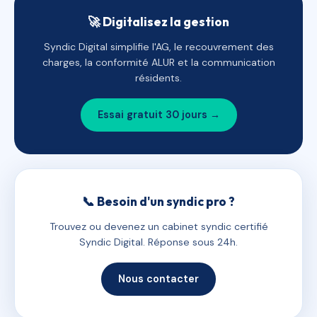
🚀 Digitalisez la gestion
Syndic Digital simplifie l'AG, le recouvrement des
charges, la conformité ALUR et la communication
résidents.
Essai gratuit 30 jours →
📞 Besoin d'un syndic pro ?
Trouvez ou devenez un cabinet syndic certifié
Syndic Digital. Réponse sous 24h.
Nous contacter