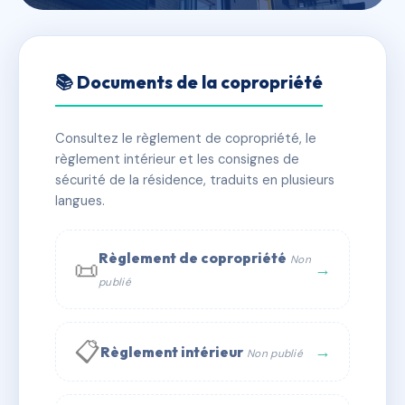
🇫🇷 RFRAC6694996
12 RAMUS - MS158681
📚 Documents de la copropriété
📍 12 PLACE RAMUS 13100 AIX EN PROVENCE
Consultez le règlement de copropriété, le
✓ Immatriculée
🏠 9 lots
🏗 1 bâtiment(s)
règlement intérieur et les consignes de
sécurité de la résidence, traduits en plusieurs
langues.
📞 Contacter Syndic Digital
💬 WhatsApp
✉ Email
Règlement de copropriété
Non
📜
→
publié
📋
→
Règlement intérieur
Non publié