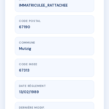
IMMATRICULEE_RATTACHEE
www.vme.plus/AC6695233
LA FONTAINE
1 r de l eglise
67190 Mutzig
CODE POSTAL
67190
COMMUNE
Mutzig
CODE INSEE
67313
DATE RÈGLEMENT
13/02/1989
DERNIÈRE MODIF.