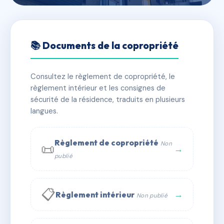
🇫🇷 RFRAC6695233
LA FONTAINE
📚 Documents de la copropriété
📍 1 r de l eglise 67190 Mutzig
Consultez le règlement de copropriété, le
✓ Immatriculée
🏠 19 lots
🏗 2 bâtiment(s)
règlement intérieur et les consignes de
sécurité de la résidence, traduits en plusieurs
langues.
📞 Contacter Syndic Digital
💬 WhatsApp
✉ Email
Règlement de copropriété
Non
📜
→
publié
📋
→
Règlement intérieur
Non publié