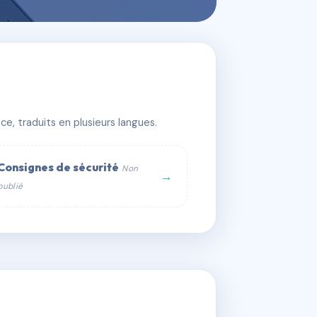
e, traduits en plusieurs langues.
Consignes de sécurité
Non
→
publié
web :
om