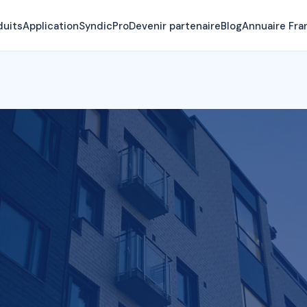
duits
Application
SyndicPro
Devenir partenaire
Blog
Annuaire Fra