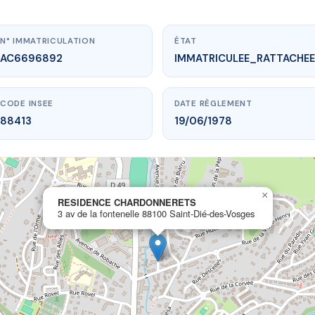
N° IMMATRICULATION
ÉTAT
AC6696892
IMMATRICULEE_RATTACHEE
CODE INSEE
DATE RÈGLEMENT
88413
19/06/1978
×
ww.vme.plus/AC6696892
RESIDENCE CHARDONNERETS
3 av de la fontenelle 88100 Saint-Dié-des-Vosges
SIDENCE CHARDONNERETS
ontenelle
88100 Saint-Dié-des-Vosges