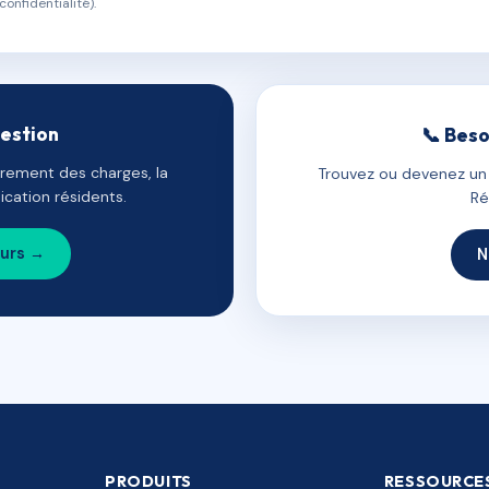
confidentialité).
gestion
📞 Beso
uvrement des charges, la
Trouvez ou devenez un c
cation résidents.
Ré
ours →
N
PRODUITS
RESSOURCE