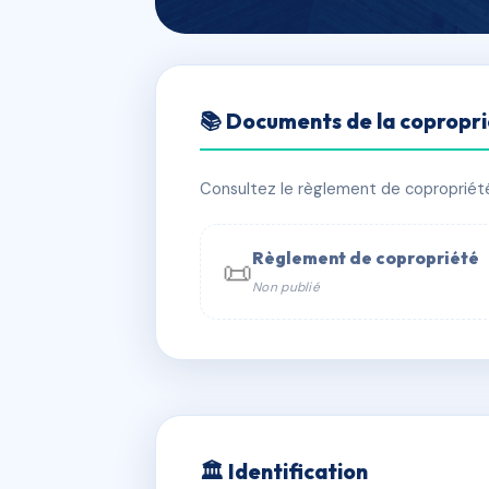
🇫🇷 RFRAC6696892
📚 Documents de la copropr
RESIDENCE C
📍 3 av de la fontenelle 88100 Sain
Consultez le règlement de copropriété, 
✓ Immatriculée
🏠 40 lots
🏗 3 
Règlement de copropriété
📜
Non publié
📞 Contacter Syndic Digital

Coproprié
229 
N°
w
🏛 Identification