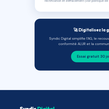
rectification et d'effacement (voir politique de 
🚀 Digitalisez la 
Syndic Digital simplifie l'AG, le reco
conformité ALUR et la communi
Essai gratuit 30 j
Syndic
Digital