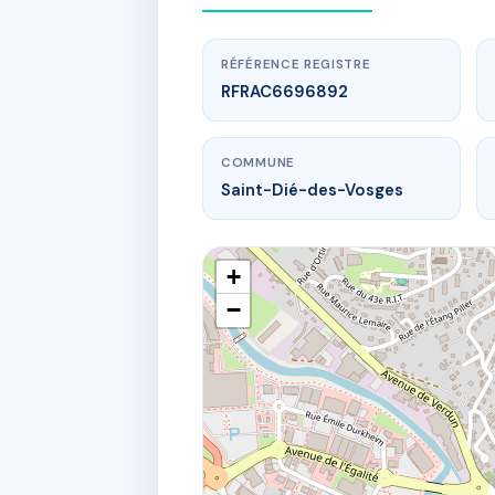
RÉFÉRENCE REGISTRE
RFRAC6696892
COMMUNE
Saint-Dié-des-Vosges
+
−
w
RE
3 av de la f