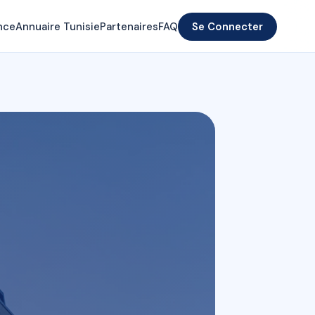
nce
Annuaire Tunisie
Partenaires
FAQ
Se Connecter