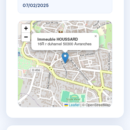
07/02/2025
+
−
×
Immeuble HOUSSARD
16R r duhamel 50300 Avranches
Leaflet
|
© OpenStreetMap