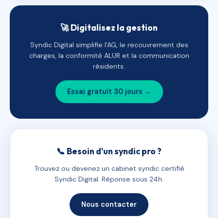
🚀 Digitalisez la gestion
Syndic Digital simplifie l'AG, le recouvrement des
charges, la conformité ALUR et la communication
résidents.
Essai gratuit 30 jours →
📞 Besoin d'un syndic pro ?
Trouvez ou devenez un cabinet syndic certifié
Syndic Digital. Réponse sous 24h.
Nous contacter