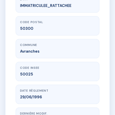
IMMATRICULEE_RATTACHEE
www.vme.plus/AC6697056
Immeuble HOUSSARD
16R r duhamel
50300 Avranches
CODE POSTAL
50300
COMMUNE
Avranches
CODE INSEE
50025
DATE RÈGLEMENT
29/06/1996
DERNIÈRE MODIF.