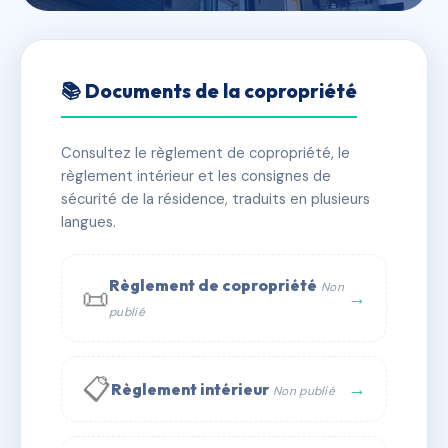
🇫🇷 RFRAC6697056
Immeuble HOUSSARD
📚 Documents de la copropriété
📍 16R r duhamel 50300 Avranches
Consultez le règlement de copropriété, le
✓ Immatriculée
🏠 12 lots
🏗 1 bâtiment(s)
règlement intérieur et les consignes de
sécurité de la résidence, traduits en plusieurs
langues.
📞 Contacter Syndic Digital
💬 WhatsApp
✉ Email
Règlement de copropriété
Non
📜
→
publié
📋
→
Règlement intérieur
Non publié