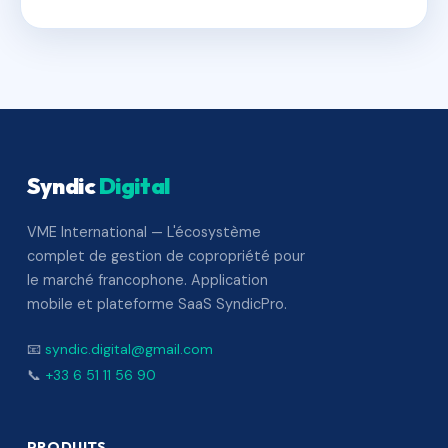
Syndic
Digital
VME International — L'écosystème
complet de gestion de copropriété pour
le marché francophone. Application
mobile et plateforme SaaS SyndicPro.
📧
syndic.digital@gmail.com
📞
+33 6 51 11 56 90
PRODUITS