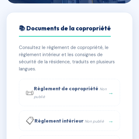
🇫🇷 RFRAC6704308
169 AVENUE DE MURET
📚 Documents de la copropriété
📍 169 av de muret 31300 Toulouse
Consultez le règlement de copropriété, le
✓ Immatriculée
🏠 58 lots
🏗 1 bâtiment(s)
règlement intérieur et les consignes de
sécurité de la résidence, traduits en plusieurs
langues.
📞 Contacter Syndic Digital
💬 WhatsApp
✉ Email
Règlement de copropriété
Non
📜
→
publié
📋
→
Règlement intérieur
Non publié