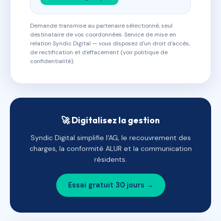
Demande transmise au partenaire sélectionné, seul
destinataire de vos coordonnées. Service de mise en
relation Syndic Digital — vous disposez d'un droit d'accès,
de rectification et d'effacement (voir politique de
confidentialité).
🚀 Digitalisez la gestion
Syndic Digital simplifie l'AG, le recouvrement des
charges, la conformité ALUR et la communication
résidents.
Essai gratuit 30 jours →