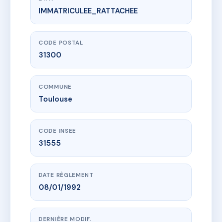
IMMATRICULEE_RATTACHEE
www.vme.plus/AC6704308
169 AVENUE DE MURET
169 av de muret
31300 Toulouse
CODE POSTAL
31300
COMMUNE
Toulouse
CODE INSEE
31555
DATE RÈGLEMENT
08/01/1992
DERNIÈRE MODIF.