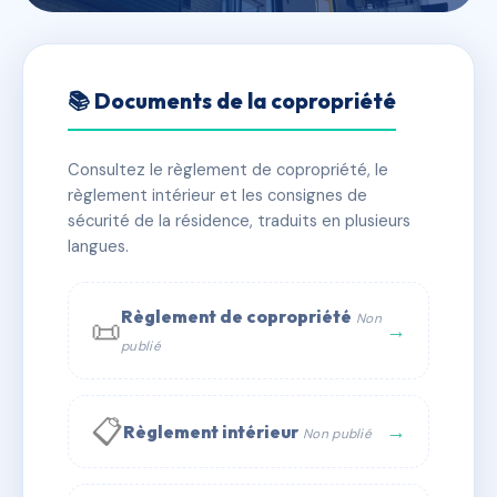
🇫🇷 RFRAC6707863
IMMEUBLE PIETRA SERENA
📚 Documents de la copropriété
📍 75 Route des crêtes 20200 Ville-di-Pietrabugno
Consultez le règlement de copropriété, le
✓ Immatriculée
🏠 145 lots
🏗 4 bâtiment(s)
règlement intérieur et les consignes de
sécurité de la résidence, traduits en plusieurs
langues.
📞 Contacter Syndic Digital
💬 WhatsApp
✉ Email
Règlement de copropriété
Non
📜
→
publié
📋
→
Règlement intérieur
Non publié