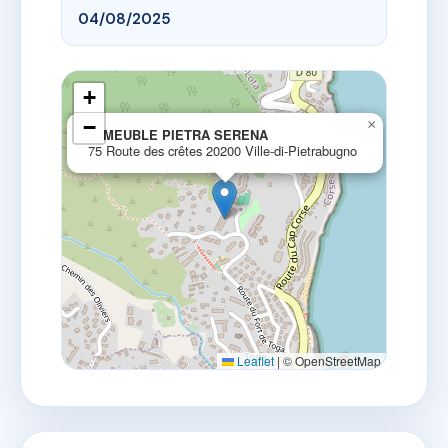
04/08/2025
+
−
×
IMMEUBLE PIETRA SERENA
75 Route des crêtes 20200 Ville-di-Pietrabugno
Leaflet
|
© OpenStreetMap