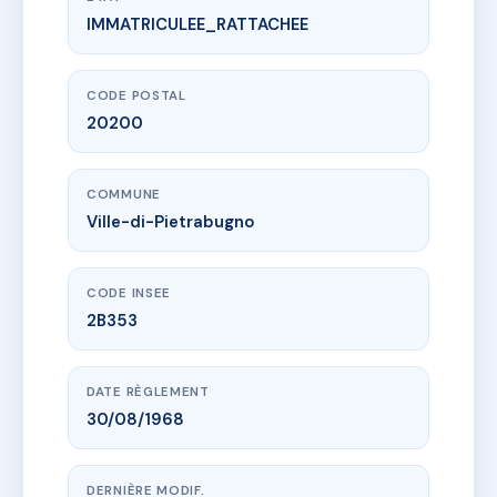
IMMATRICULEE_RATTACHEE
www.vme.plus/AC6707863
IMMEUBLE PIETRA SERENA
75 Route des crêtes
20200 Ville-di-Pietrabugno
CODE POSTAL
20200
COMMUNE
Ville-di-Pietrabugno
CODE INSEE
2B353
DATE RÈGLEMENT
30/08/1968
DERNIÈRE MODIF.