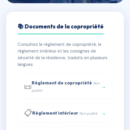
🇫🇷 RFRAC6709273
SDC IMMEUBLE LE
📚 Documents de la copropriété
COLOMBIER
Consultez le règlement de copropriété, le
📍 7 r de foljuif 77140 Saint-Pierre-lès-Nemours
règlement intérieur et les consignes de
✓ Immatriculée
🏠 27 lots
🏗 1 bâtiment(s)
sécurité de la résidence, traduits en plusieurs
langues.
📞 Contacter Syndic Digital
💬 WhatsApp
Règlement de copropriété
Non
📜
✉ Email
→
publié
📋
→
Règlement intérieur
Non publié