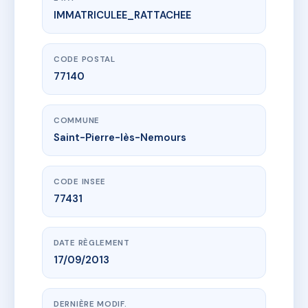
IMMATRICULEE_RATTACHEE
www.vme.plus/AC6709273
SDC IMMEUBLE LE COLOMBIER
7 r de foljuif
77140 Saint-Pierre-lès-Nemours
CODE POSTAL
77140
COMMUNE
Saint-Pierre-lès-Nemours
CODE INSEE
77431
DATE RÈGLEMENT
17/09/2013
DERNIÈRE MODIF.