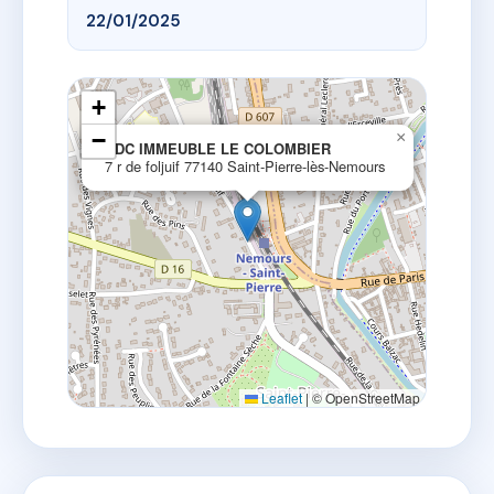
22/01/2025
+
−
×
SDC IMMEUBLE LE COLOMBIER
7 r de foljuif 77140 Saint-Pierre-lès-Nemours
Leaflet
|
© OpenStreetMap