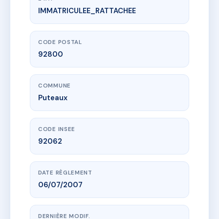
IMMATRICULEE_RATTACHEE
www.vme.plus/AC6709760
SDC 19 LAVOISIER
19 r lavoisier
92800 Puteaux
CODE POSTAL
92800
COMMUNE
Puteaux
CODE INSEE
92062
DATE RÈGLEMENT
06/07/2007
DERNIÈRE MODIF.