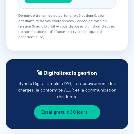
Demande transmise au partenaire sélectionné, seul
destinataire de vos coordonnées. Service de mise en
relation Syndic Digital — vous disposez d'un droit d'accès,
de rectification et d'effacement (voir politique de
confidentialité).
🚀 Digitalisez la gestion
Syndic Digital simplifie l'AG, le recouvrement des
charges, la conformité ALUR et la communication
résidents.
Essai gratuit 30 jours →