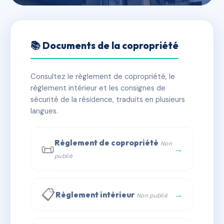
🇫🇷 RFRAC6709760
SDC 19 LAVOISIER
📚 Documents de la copropriété
📍 19 r lavoisier 92800 Puteaux
Consultez le règlement de copropriété, le
✓ Immatriculée
🏠 103 lots
🏗 1 bâtiment(s)
règlement intérieur et les consignes de
sécurité de la résidence, traduits en plusieurs
langues.
📞 Contacter Syndic Digital
💬 WhatsApp
✉ Email
Règlement de copropriété
Non
📜
→
publié
📋
→
Règlement intérieur
Non publié