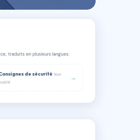
e, traduits en plusieurs langues.
Consignes de sécurité
Non
→
publié
web :
om