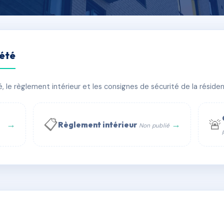
iété
enue de Lérida
le règlement intérieur et les consignes de sécurité de la résidenc
bâtiment(s)
📋
🚨
→
→
Règlement intérieur
Non publié
 WhatsApp
✉ Email
té
rue Saint-Honoré, 75001 Paris - Tél. : +33 6 51 11 56 90 - 
AC6712228
🇫🇷
ww.syndic.digital - E-mail : syndic.digital@gmail.c