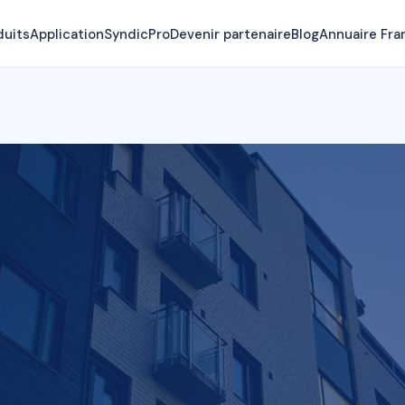
duits
Application
SyndicPro
Devenir partenaire
Blog
Annuaire Fra