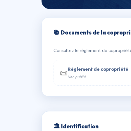
🇫🇷 RFRAC6712228
📚 Documents de la copropr
Résidence 9 av
📍 9 av de lerida 09000 Foix
Consultez le règlement de copropriété, 
✓ Immatriculée
🏠 44 lots
🏗 1 
Règlement de copropriété
📜
Non publié
📞 Contacter Syndic Digital

Coproprié
229 
N°
w
🏛 Identification