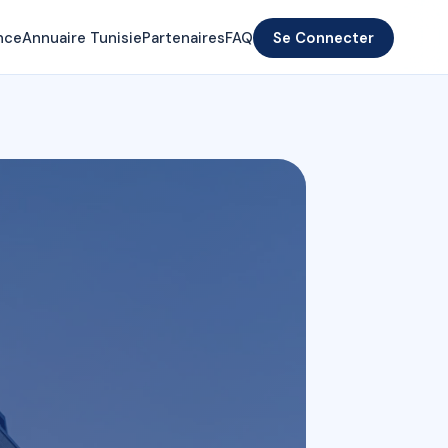
nce
Annuaire Tunisie
Partenaires
FAQ
Se Connecter