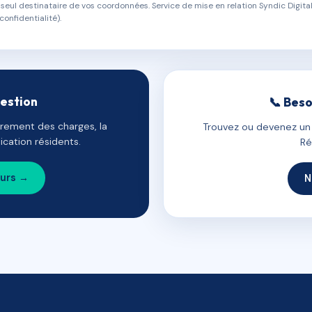
eul destinataire de vos coordonnées. Service de mise en relation Syndic Digital
confidentialité).
gestion
📞 Beso
uvrement des charges, la
Trouvez ou devenez un c
cation résidents.
Ré
ours →
N