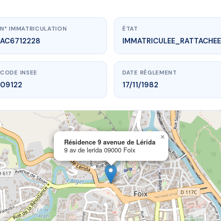
N° IMMATRICULATION
ÉTAT
AC6712228
IMMATRICULEE_RATTACHEE
CODE INSEE
DATE RÈGLEMENT
09122
17/11/1982
×
vme.plus/AC6712228
Résidence 9 avenue de Lérida
9 av de lerida 09000 Foix
ce 9 avenue de Lérida
v de lerida
09000 Foix