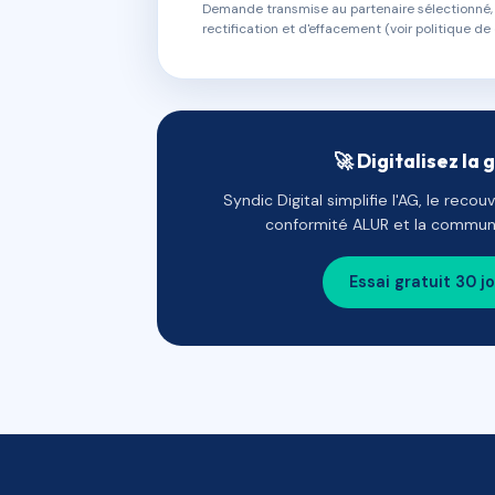
Demande transmise au partenaire sélectionné, s
rectification et d'effacement (voir politique de 
🚀 Digitalisez la 
Syndic Digital simplifie l'AG, le reco
conformité ALUR et la communi
Essai gratuit 30 j