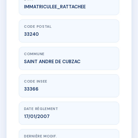
IMMATRICULEE_RATTACHEE
www.vme.plus/AC6715296
LE DOMAINE D'ALIENOR
la barriere
33240 SAINT ANDRE DE CUBZAC
CODE POSTAL
33240
COMMUNE
SAINT ANDRE DE CUBZAC
CODE INSEE
33366
DATE RÈGLEMENT
17/01/2007
DERNIÈRE MODIF.