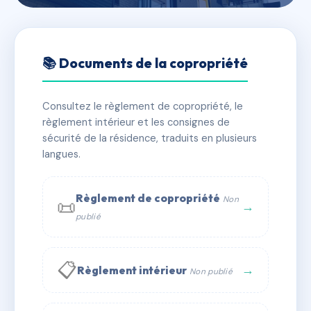
🇫🇷 RFRAC6715296
LE DOMAINE D'ALIENOR
📚 Documents de la copropriété
📍 la barriere LA DAUGE 33240 SAINT ANDRE DE
CUBZAC
Consultez le règlement de copropriété, le
règlement intérieur et les consignes de
✓ Immatriculée
🏠 179 lots
🏗 1 bâtiment(s)
sécurité de la résidence, traduits en plusieurs
langues.
📞 Contacter Syndic Digital
💬 WhatsApp
Règlement de copropriété
Non
📜
✉ Email
→
publié
📋
→
Règlement intérieur
Non publié